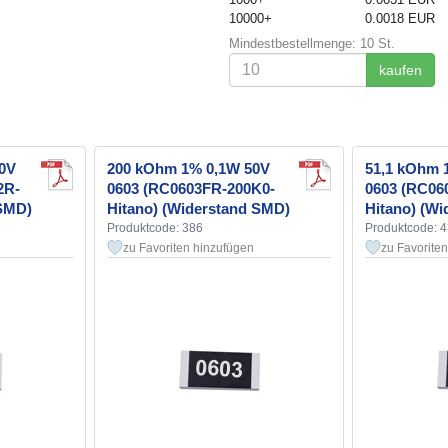
10000+
0.0018 EUR
Mindestbestellmenge: 10 St.
kaufen
50V
200 kOhm 1% 0,1W 50V
51,1 kOhm 
2R-
0603 (RC0603FR-200K0-
0603 (RC06
 SMD)
Hitano) (Widerstand SMD)
Hitano) (W
Produktcode: 386
Produktcode: 
zu Favoriten hinzufügen
zu Favorite