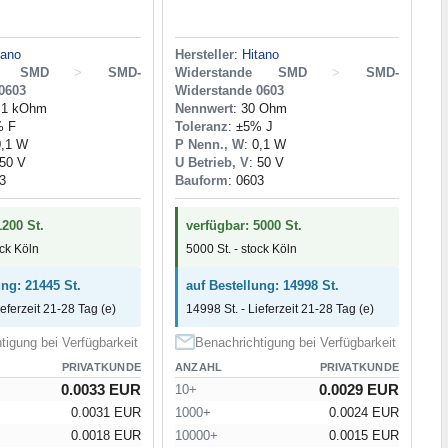
tano
Hersteller
:
Hitano
de SMD
>
SMD-
Widerstande SMD
>
SMD-
0603
Widerstande 0603
1,1 kOhm
Nennwert
: 30 Ohm
% F
Toleranz
: ±5% J
0,1 W
P Nenn., W
: 0,1 W
 50 V
U Betrieb, V
: 50 V
3
Bauform
: 0603
1200 St.
verfügbar: 5000 St.
ock Köln
5000 St. - stock Köln
ung: 21445 St.
auf Bestellung: 14998 St.
ieferzeit 21-28 Tag (e)
14998 St. - Lieferzeit 21-28 Tag (e)
tigung bei Verfügbarkeit
Benachrichtigung bei Verfügbarkeit
PRIVATKUNDE
ANZAHL
PRIVATKUNDE
0.0033 EUR
0.0029 EUR
10+
0.0031 EUR
1000+
0.0024 EUR
0.0018 EUR
10000+
0.0015 EUR