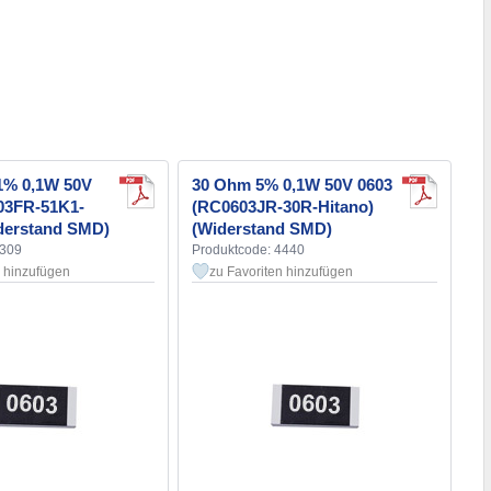
1% 0,1W 50V
30 Ohm 5% 0,1W 50V 0603
03FR-51K1-
(RC0603JR-30R-Hitano)
iderstand SMD)
(Widerstand SMD)
4309
Produktcode: 4440
n hinzufügen
zu Favoriten hinzufügen