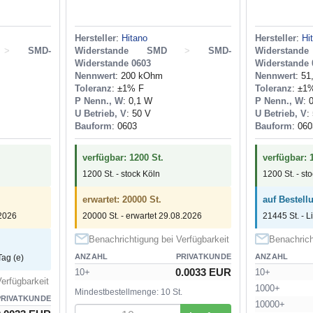
Hersteller
:
Hitano
Hersteller
:
Hi
>
SMD-
Widerstande SMD
>
SMD-
Widerstan
Widerstande 0603
Widerstande 
Nennwert
: 200 kOhm
Nennwert
: 5
Toleranz
: ±1% F
Toleranz
: ±1
P Nenn., W
: 0,1 W
P Nenn., W
: 
U Betrieb, V
: 50 V
U Betrieb, V
:
Bauform
: 0603
Bauform
: 060
verfügbar: 1200 St.
verfügbar: 
1200 St. - stock Köln
1200 St. - st
erwartet: 20000 St.
auf Bestell
.2026
20000 St. - erwartet 29.08.2026
21445 St. - L
Benachrichtigung bei Verfügbarkeit
Benachrich
ANZAHL
PRIVATKUNDE
ANZAHL
Tag (e)
0.0033 EUR
10+
10+
erfügbarkeit
1000+
Mindestbestellmenge: 10 St.
PRIVATKUNDE
10000+