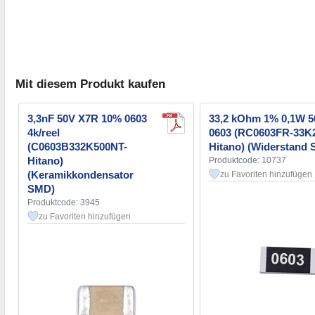
Mit diesem Produkt kaufen
3,3nF 50V X7R 10% 0603
33,2 kOhm 1% 0,1W 
4k/reel
0603 (RC0603FR-33K
(C0603B332K500NT-
Hitano) (Widerstand
Hitano)
Produktcode: 10737
(Keramikkondensator
zu Favoriten hinzufügen
SMD)
Produktcode: 3945
zu Favoriten hinzufügen