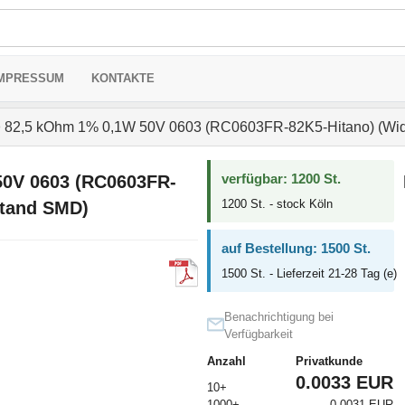
MPRESSUM
KONTAKTE
>
82,5 kOhm 1% 0,1W 50V 0603 (RC0603FR-82K5-Hitano) (Wi
verfügbar: 1200 St.
50V 0603 (RC0603FR-
1200 St. - stock Köln
stand SMD)
auf Bestellung: 1500 St.
1500 St. - Lieferzeit 21-28 Tag (e)
Benachrichtigung bei
Verfügbarkeit
Anzahl
Privatkunde
0.0033 EUR
10+
1000+
0.0031 EUR