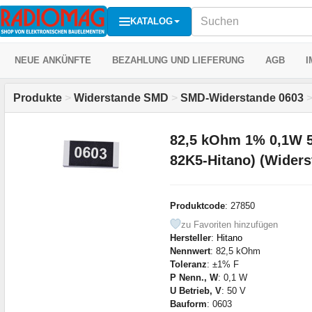
KATALOG
NEUE ANKÜNFTE
BEZAHLUNG UND LIEFERUNG
AGB
I
Produkte
>
Widerstande SMD
>
SMD-Widerstande 0603
82,5 kOhm 1% 0,1W 
82K5-Hitano) (Wider
Produktcode
: 27850
zu Favoriten hinzufügen
Hersteller
:
Hitano
Nennwert
: 82,5 kOhm
Toleranz
: ±1% F
P Nenn., W
: 0,1 W
U Betrieb, V
: 50 V
Bauform
: 0603