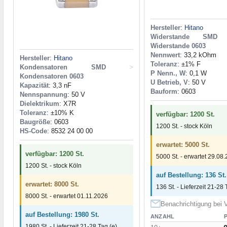
Hersteller
:
Hitano
Widerstande SMD
Widerstande 0603
Nennwert
: 33,2 kOhm
Hersteller
:
Hitano
Toleranz
: ±1% F
Kondensatoren SMD
>
P Nenn., W
: 0,1 W
Kondensatoren 0603
U Betrieb, V
: 50 V
Kapazität
: 3,3 nF
Bauform
: 0603
Nennspannung
: 50 V
Dielektrikum
: X7R
Toleranz
: ±10% K
verfügbar: 1200 St.
Baugröße
: 0603
1200 St. - stock Köln
HS-Code
: 8532 24 00 00
erwartet: 5000 St.
verfügbar: 1200 St.
5000 St. - erwartet 29.08
1200 St. - stock Köln
auf Bestellung: 136 St.
erwartet: 8000 St.
136 St. - Lieferzeit 21-28 
8000 St. - erwartet 01.11.2026
Benachrichtigung bei V
auf Bestellung: 1980 St.
ANZAHL
1980 St. - Lieferzeit 21-28 Tag (e)