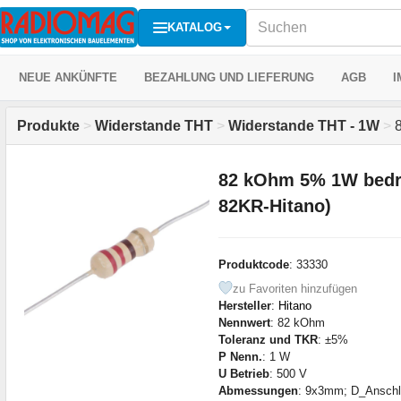
KATALOG
NEUE ANKÜNFTE
BEZAHLUNG UND LIEFERUNG
AGB
I
Produkte
>
Widerstande THT
>
Widerstande THT - 1W
>
8
82 kOhm 5% 1W bedr
82KR-Hitano)
Produktcode
: 33330
zu Favoriten hinzufügen
Hersteller
:
Hitano
Nennwert
: 82 kOhm
Toleranz und TKR
: ±5%
P Nenn.
: 1 W
U Betrieb
: 500 V
Abmessungen
: 9x3mm; D_Ansch