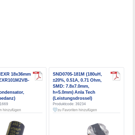
V EXR 18x36mm
SND0705-181M (180uH,
 (EXR101M2VB-
±20%, 0.51A, 0.71 Ohm,
SMD: 7.8x7.0mm,
kondensator,
h=5.0mm) Anla Tech
pedanz)
(Leistungsdrossel)
31669
Produktcode: 39234
en hinzufügen
zu Favoriten hinzufügen