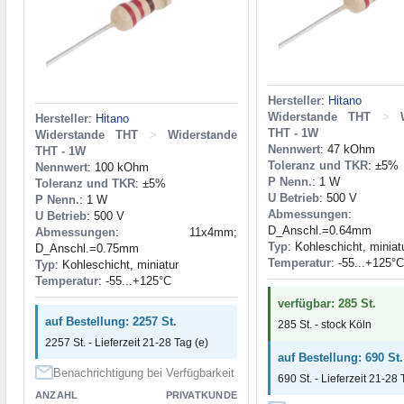
Hersteller
:
Hitano
Widerstande THT
>
Hersteller
:
Hitano
THT - 1W
Widerstande THT
>
Widerstande
Nennwert
: 47 kOhm
THT - 1W
Toleranz und TKR
: ±5%
Nennwert
: 100 kOhm
P Nenn.
: 1 W
Toleranz und TKR
: ±5%
U Betrieb
: 500 V
P Nenn.
: 1 W
Abmessungen
: 9
U Betrieb
: 500 V
D_Anschl.=0.64mm
Abmessungen
: 11x4mm;
Typ
: Kohleschicht, miniat
D_Anschl.=0.75mm
Temperatur
: -55...+125°C
Typ
: Kohleschicht, miniatur
Temperatur
: -55...+125°C
verfügbar: 285 St.
auf Bestellung: 2257 St.
285 St. - stock Köln
2257 St. - Lieferzeit 21-28 Tag (e)
auf Bestellung: 690 St.
Benachrichtigung bei Verfügbarkeit
690 St. - Lieferzeit 21-28 
ANZAHL
PRIVATKUNDE