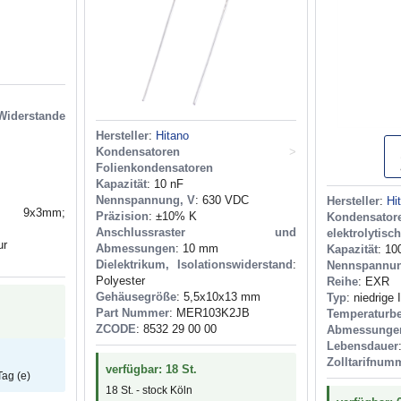
Widerstande
Hersteller
:
Hitano
Kondensatoren
>
Folienkondensatoren
Kapazität
: 10 nF
Nennspannung, V
: 630 VDC
Hersteller
:
Hi
x3mm;
Präzision
: ±10% K
Kondensator
Anschlussraster und
elektrolytisc
ur
Abmessungen
: 10 mm
Kapazität
: 10
Dielektrikum, Isolationswiderstand
:
Nennspannu
Polyester
Reihe
: EXR
Gehäusegröße
: 5,5x10x13 mm
Typ
: niedrige
Part Nummer
: MER103K2JB
Temperaturbe
ZCODE
: 8532 29 00 00
Abmessunge
Lebensdauer
Zolltarifnum
verfügbar: 18 St.
Tag (e)
18 St. - stock Köln