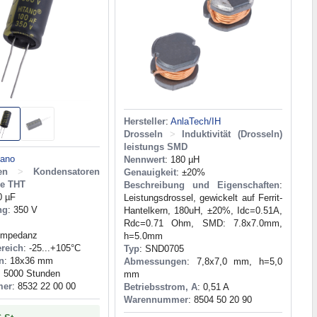
Hersteller
:
AnlaTech/IH
Drosseln
>
Induktivität (Drosseln)
leistungs SMD
tano
Nennwert
: 180 µH
en
>
Kondensatoren
Genauigkeit
: ±20%
he THT
Beschreibung und Eigenschaften
:
0 µF
Leistungsdrossel, gewickelt auf Ferrit-
ng
: 350 V
Hantelkern, 180uH, ±20%, Idc=0.51A,
Rdc=0.71 Ohm, SMD: 7.8x7.0mm,
 Impedanz
h=5.0mm
reich
: -25...+105°C
Typ
: SND0705
n
: 18x36 mm
Abmessungen
: 7,8x7,0 mm, h=5,0
: 5000 Stunden
mm
mer
: 8532 22 00 00
Betriebsstrom, A
: 0,51 A
Warennummer
: 8504 50 20 90