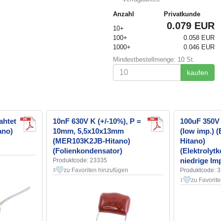
Anzahl
Privatkunde
0.079 EUR
10+
100+
0.058 EUR
1000+
0.046 EUR
Mindestbestellmenge: 10 St.
kaufen
ahtet
10nF 630V K (+/-10%), P =
100uF 350
ano)
10mm, 5,5x10x13mm
(low imp.)
(MER103K2JB-Hitano)
Hitano)
(Folienkondensator)
(Elektrolyt
niedrige Im
Produktcode: 23335
zu Favoriten hinzufügen
Produktcode: 
3
zu Favorit
1