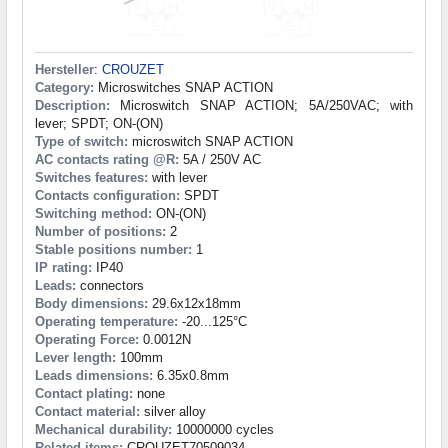
Hersteller
:
CROUZET
Category:
Microswitches SNAP ACTION
Description:
Microswitch SNAP ACTION; 5A/250VAC; with
lever; SPDT; ON-(ON)
Type of switch:
microswitch SNAP ACTION
AC contacts rating @R:
5A / 250V AC
Switches features:
with lever
Contacts configuration:
SPDT
Switching method:
ON-(ON)
Number of positions:
2
Stable positions number:
1
IP rating:
IP40
Leads:
connectors
Body dimensions:
29.6x12x18mm
Operating temperature:
-20...125°C
Operating Force:
0.0012N
Lever length:
100mm
Leads dimensions:
6.35x0.8mm
Contact plating:
none
Contact material:
silver alloy
Mechanical durability:
10000000 cycles
Related items:
CROUZET70509034