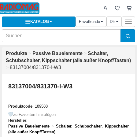
KATALOG
Privatkunde
DE
Togg
navi
Produkte
>
Passive Bauelemente
>
Schalter,
Schubschalter, Kippschalter (alle außer Knopf/Tasten)
>
83137004/831370-I-W3
83137004/831370-I-W3
Produktcode
: 189588
zu Favoriten hinzufügen
Hersteller
:
Passive Bauelemente
>
Schalter, Schubschalter, Kippschalter
(alle außer Knopf/Tasten)