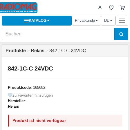
KATALOG
Privatkunde
DE
Togg
navi
Produkte
>
Relais
>
842-1C-C 24VDC
842-1C-C 24VDC
Produktcode
: 165682
zu Favoriten hinzufügen
Hersteller
:
Relais
Produkt ist nicht verfügbar