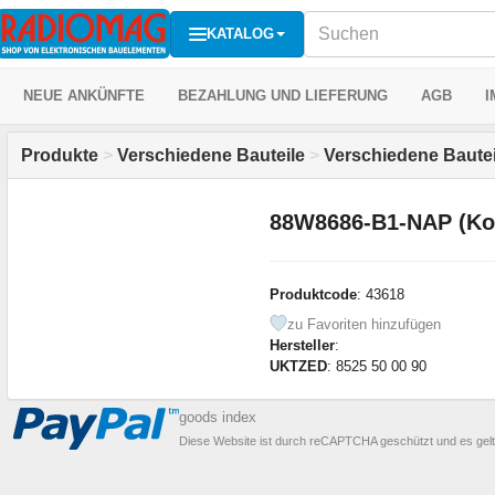
KATALOG
NEUE ANKÜNFTE
BEZAHLUNG UND LIEFERUNG
AGB
I
Produkte
>
Verschiedene Bauteile
>
Verschiedene Bautei
88W8686-B1-NAP (Ko
Produktcode
: 43618
zu Favoriten hinzufügen
Hersteller
:
UKTZED
: 8525 50 00 90
goods index
Diese Website ist durch reCAPTCHA geschützt und es gel