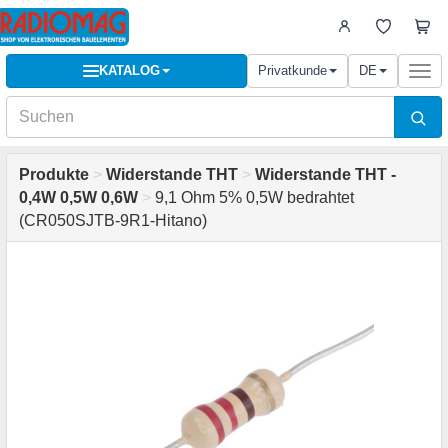
KATALOG
Privatkunde
DE
Togg
navi
Produkte
>
Widerstande THT
>
Widerstande THT -
0,4W 0,5W 0,6W
>
9,1 Ohm 5% 0,5W bedrahtet
(CR050SJTB-9R1-Hitano)