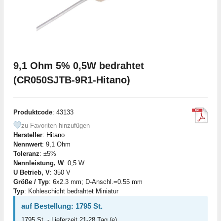
9,1 Ohm 5% 0,5W bedrahtet
(CR050SJTB-9R1-Hitano)
Produktcode
: 43133
zu Favoriten hinzufügen
Hersteller
:
Hitano
Nennwert
: 9,1 Ohm
Toleranz
: ±5%
Nennleistung, W
: 0,5 W
U Betrieb, V
: 350 V
Größe / Typ
: 6x2.3 mm; D-Anschl.=0.55 mm
Typ
: Kohleschicht bedrahtet Miniatur
auf Bestellung: 1795 St.
1795 St. - Lieferzeit 21-28 Tag (e)