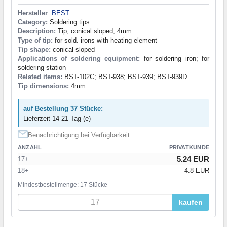
Hersteller
:
BEST
Category:
Soldering tips
Description:
Tip; conical sloped; 4mm
Type of tip:
for sold. irons with heating element
Tip shape:
conical sloped
Applications of soldering equipment:
for soldering iron; for
soldering station
Related items:
BST-102C; BST-938; BST-939; BST-939D
Tip dimensions:
4mm
auf Bestellung 37 Stücke:
Lieferzeit 14-21 Tag (e)
Benachrichtigung bei Verfügbarkeit
ANZAHL
PRIVATKUNDE
5.24 EUR
17+
18+
4.8 EUR
Mindestbestellmenge: 17 Stücke
kaufen