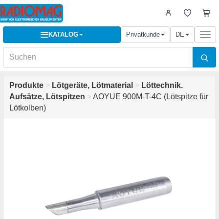
KATALOG
Privatkunde
DE
Togg
navi
Produkte
>
Lötgeräte, Lötmaterial
>
Löttechnik.
Aufsätze, Lötspitzen
>
AOYUE 900M-T-4C (Lötspitze für
Lötkolben)