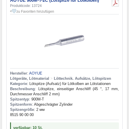
AOYUE 900M-T-2C (Lötspitze für Lötkolben)
Produktcode: 13724
zu Favoriten hinzufügen
4
Hersteller
:
AOYUE
Lötgeräte, Lötmaterial
>
Löttechnik. Aufsätze, Lötspitzen
Kategorie
: Lötspitze (Aufsatz) für Lötkolben an Lötstationen
Beschreibung
: Lötspitze, einseitiger Anschliff (45 °, 17 mm,
Durchmesser Anschliff 2 mm)
Spitzentyp
: 900M-T
Spitzenform
: Abgeschrägter Zylinder
Spitzengröße
: 2 мм
8515 90 00 00
verfügbar: 10 St.