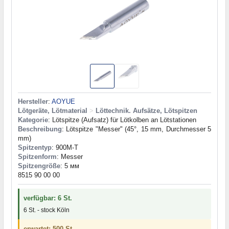
Hersteller
:
AOYUE
Lötgeräte, Lötmaterial
>
Löttechnik. Aufsätze, Lötspitzen
Kategorie
: Lötspitze (Aufsatz) für Lötkolben an Lötstationen
Beschreibung
: Lötspitze "Messer" (45°, 15 mm, Durchmesser 5
mm)
Spitzentyp
: 900M-T
Spitzenform
: Messer
Spitzengröße
: 5 мм
8515 90 00 00
verfügbar: 6 St.
6 St. - stock Köln
erwartet: 500 St.