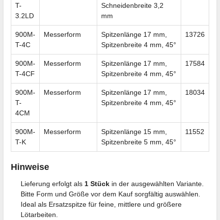
T-
Schneidenbreite 3,2
3.2LD
mm
900M-
Messerform
Spitzenlänge 17 mm,
13726
T-4C
Spitzenbreite 4 mm, 45°
900M-
Messerform
Spitzenlänge 17 mm,
17584
T-4CF
Spitzenbreite 4 mm, 45°
900M-
Messerform
Spitzenlänge 17 mm,
18034
T-
Spitzenbreite 4 mm, 45°
4CM
900M-
Messerform
Spitzenlänge 15 mm,
11552
T-K
Spitzenbreite 5 mm, 45°
Hinweise
Lieferung erfolgt als
1 Stück
in der ausgewählten Variante.
Bitte Form und Größe vor dem Kauf sorgfältig auswählen.
Ideal als Ersatzspitze für feine, mittlere und größere
Lötarbeiten.