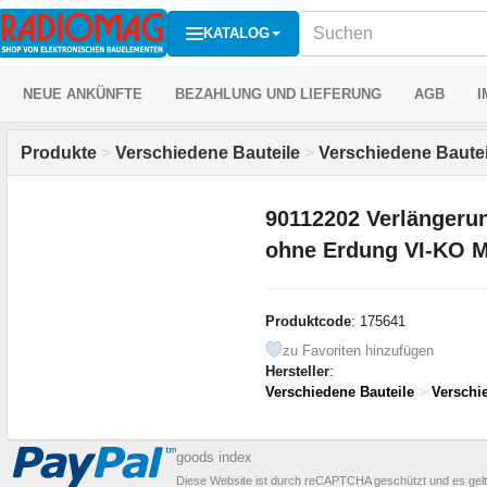
KATALOG
NEUE ANKÜNFTE
BEZAHLUNG UND LIEFERUNG
AGB
I
Produkte
>
Verschiedene Bauteile
>
Verschiedene Bautei
90112202 Verlängeru
ohne Erdung VI-KO 
Produktcode
: 175641
zu Favoriten hinzufügen
Hersteller
:
Verschiedene Bauteile
>
Verschi
goods index
Diese Website ist durch reCAPTCHA geschützt und es gel