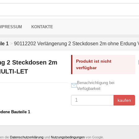
MPRESSUM
KONTAKTE
le 1
>
90112202 Verlängerung 2 Steckdosen 2m ohne Erdung
Produkt ist nicht
ng 2 Steckdosen 2m
verfügbar
MULTI-LET
Benachrichtigung bei
Verfügbarkeit
kaufen
edene Bauteile 1
ten die
Datenschutzerklärung
und
Nutzungsbedingungen
von Google.