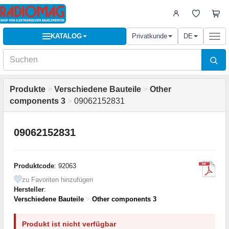
KATALOG
Privatkunde
DE
Togg
navi
Produkte
>
Verschiedene Bauteile
>
Other
components 3
>
09062152831
09062152831
Produktcode
: 92063
zu Favoriten hinzufügen
Hersteller
:
Verschiedene Bauteile
>
Other components 3
Produkt ist nicht verfügbar