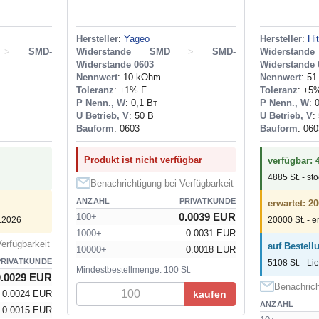
Hersteller
:
Yageo
Hersteller
:
Hi
>
SMD-
Widerstande SMD
>
SMD-
Widerstan
Widerstande 0603
Widerstande 
Nennwert
: 10 kOhm
Nennwert
: 5
Toleranz
: ±1% F
Toleranz
: ±5
P Nenn., W
: 0,1 Вт
P Nenn., W
: 
U Betrieb, V
: 50 В
U Betrieb, V
:
Bauform
: 0603
Bauform
: 060
Produkt ist nicht verfügbar
verfügbar: 
4885 St. - st
Benachrichtigung bei Verfügbarkeit
ANZAHL
PRIVATKUNDE
erwartet: 20
0.0039 EUR
100+
1.2026
20000 St. - e
1000+
0.0031 EUR
erfügbarkeit
auf Bestell
10000+
0.0018 EUR
PRIVATKUNDE
5108 St. - Li
Mindestbestellmenge: 100 St.
0.0029 EUR
Benachrich
kaufen
0.0024 EUR
ANZAHL
0.0015 EUR