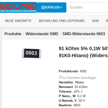
KATALOG
NEUE ANKÜNFTE
BEZAHLUNG UND LIEFERUNG
AGB
I
Produkte
>
Widerstande SMD
>
SMD-Widerstande 0603
91 kOhm 5% 0,1W 50
91K0-Hitano) (Wider
Produktcode
: 4392
zu Favoriten hinzufügen
Hersteller
:
Hitano
Nennwert
: 91 kOhm
Toleranz
: ±5% J
P Nenn., W
: 0,1 W
U Betrieb, V
: 50 V
Bauform
: 0603