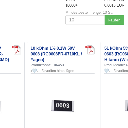
10000+
0.0015 EUR
Mindestbestellmenge: 10 St.
kaufen
V
10 kOhm 1% 0,1W 50V
51 kOhm 5%
R-
0603 (RC0603FR-0710KL /
0603 (RC06
 SMD)
Yageo)
Hitano) (W
Produktcode: 106453
Produktcode: 
zu Favoriten hinzufügen
zu Favorite
4