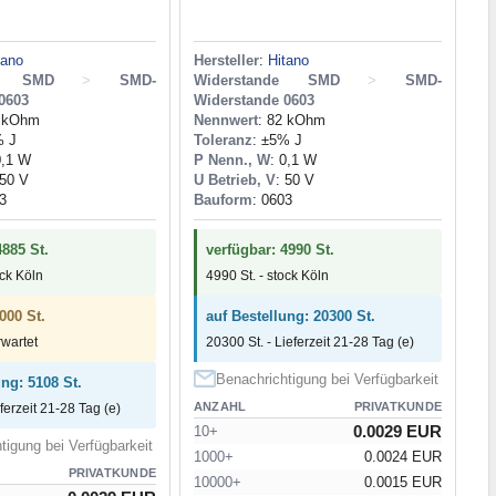
tano
Hersteller
:
Hitano
de SMD
>
SMD-
Widerstande SMD
>
SMD-
0603
Widerstande 0603
1 kOhm
Nennwert
: 82 kOhm
% J
Toleranz
: ±5% J
0,1 W
P Nenn., W
: 0,1 W
 50 V
U Betrieb, V
: 50 V
3
Bauform
: 0603
4885 St.
verfügbar: 4990 St.
ock Köln
4990 St. - stock Köln
000 St.
auf Bestellung: 20300 St.
rwartet
20300 St. - Lieferzeit 21-28 Tag (e)
Benachrichtigung bei Verfügbarkeit
ung: 5108 St.
ANZAHL
PRIVATKUNDE
eferzeit 21-28 Tag (e)
0.0029 EUR
10+
tigung bei Verfügbarkeit
1000+
0.0024 EUR
PRIVATKUNDE
10000+
0.0015 EUR