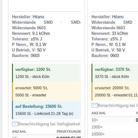
Hersteller
:
Hitano
Hersteller
:
Hitano
Widerstande SMD
>
SMD-
Widerstande SMD
Widerstande 0603
Widerstande 0603
Nennwert
: 9,1 kOhm
Nennwert
: 33 kOhm
Toleranz
: ±5% J
Toleranz
: ±5% J
P Nenn., W
: 0,1 W
P Nenn., W
: 0,1 W
U Betrieb, V
: 50 V
U Betrieb, V
: 50 V
Bauform
: 0603
Bauform
: 0603
verfügbar: 1200 St.
verfügbar: 3370 St.
1200 St. - stock Köln
3370 St. - stock Köln
erwartet: 5000 St.
erwartet: 20000 St.
5000 St. - erwartet
20000 St. - erwartet 01.1
Benachrichtigung bei V
auf Bestellung: 15600 St.
ANZAHL
15600 St. - Lieferzeit 21-28 Tag (e)
10+
Benachrichtigung bei Verfügbarkeit
1000+
ANZAHL
PRIVATKUNDE
10000+