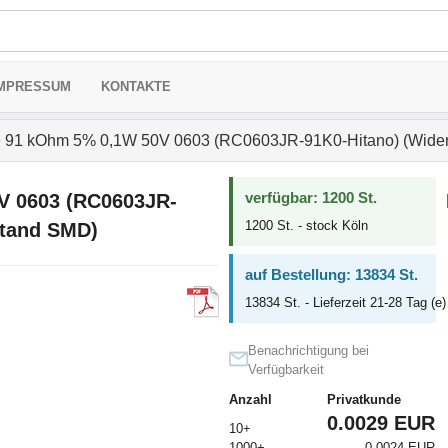
MPRESSUM
KONTAKTE
>
91 kOhm 5% 0,1W 50V 0603 (RC0603JR-91K0-Hitano) (Wide
verfügbar: 1200 St.
V 0603 (RC0603JR-
1200 St. - stock Köln
stand SMD)
auf Bestellung: 13834 St.
13834 St. - Lieferzeit 21-28 Tag (e)
Benachrichtigung bei
Verfügbarkeit
Anzahl
Privatkunde
0.0029 EUR
10+
1000+
0.0024 EUR