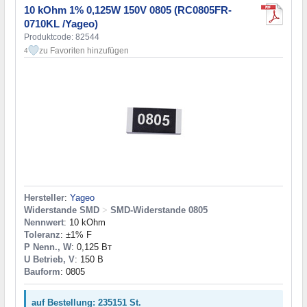
10 kOhm 1% 0,125W 150V 0805 (RC0805FR-
0710KL /Yageo)
Produktcode: 82544
zu Favoriten hinzufügen
4
Hersteller
:
Yageo
Widerstande SMD
>
SMD-Widerstande 0805
Nennwert
: 10 kOhm
Toleranz
: ±1% F
P Nenn., W
: 0,125 Вт
U Betrieb, V
: 150 В
Bauform
: 0805
auf Bestellung: 235151 St.