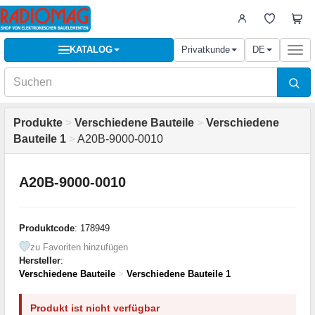
KATALOG
Privatkunde
DE
Togg
navi
Produkte
>
Verschiedene Bauteile
>
Verschiedene
Bauteile 1
>
A20B-9000-0010
A20B-9000-0010
Produktcode
: 178949
zu Favoriten hinzufügen
Hersteller
:
Verschiedene Bauteile
>
Verschiedene Bauteile 1
Produkt ist nicht verfügbar