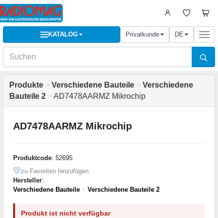
KATALOG
Privatkunde
DE
Togg
navi
Produkte
>
Verschiedene Bauteile
>
Verschiedene
Bauteile 2
>
AD7478AARMZ Mikrochip
AD7478AARMZ Mikrochip
Produktcode
: 52695
zu Favoriten hinzufügen
Hersteller
:
Verschiedene Bauteile
>
Verschiedene Bauteile 2
Produkt ist nicht verfügbar