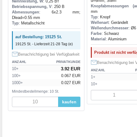
d=6mm, Stern
Nennleistung, W
: 0,25 Вт
Knopfabmessungen (a
Betriebsspannung, V
: 250 В
mm
Abmessungen
: 6x2.3 mm;
Typ
: Knopf
Dlead=0.55 mm
Wellenart
: Gerändelt
Typ
: Metallschicht
Wellendurchmesser
: Ø
Farbe
: Schwarz
auf Bestellung: 19125 St.
Material
: Aluminium
19125 St. - Lieferzeit 21-28 Tag (e)
Produkt ist nicht verf
Benachrichtigung bei Verfügbarkeit
ANZAHL
PRIVATKUNDE
Benachrichtigung bei V
3.92 EUR
10+
ANZAHL
100+
0.067 EUR
1+
1000+
0.027 EUR
10+
Mindestbestellmenge: 10 St.
kaufen