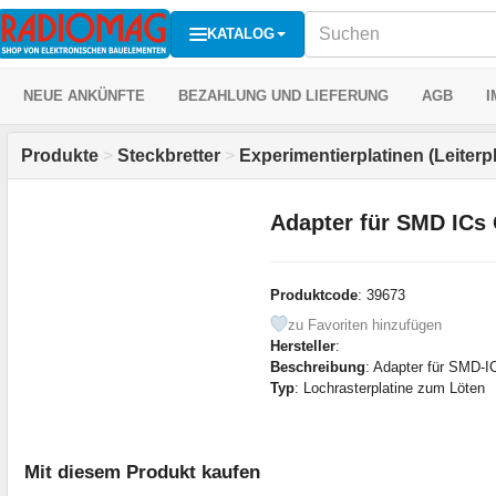
KATALOG
NEUE ANKÜNFTE
BEZAHLUNG UND LIEFERUNG
AGB
I
Produkte
>
Steckbretter
>
Experimentierplatinen (Leiterpl
Adapter für SMD ICs
Produktcode
: 39673
zu Favoriten hinzufügen
Hersteller
:
Beschreibung
: Adapter für SMD-I
Typ
: Lochrasterplatine zum Löten
Mit diesem Produkt kaufen