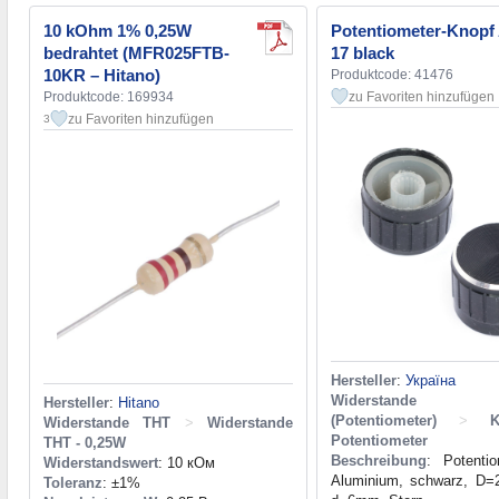
10 kOhm 1% 0,25W
Potentiometer-Knopf
bedrahtet (MFR025FTB-
17 black
10KR – Hitano)
Produktcode: 41476
Produktcode: 169934
zu Favoriten hinzufügen
zu Favoriten hinzufügen
3
Hersteller
:
Україна
Widerstande we
Hersteller
:
Hitano
(Potentiometer)
>
Widerstande THT
>
Widerstande
Potentiometer
THT - 0,25W
Beschreibung
: Potentio
Widerstandswert
: 10 кОм
Aluminium, schwarz, D=
Toleranz
: ±1%