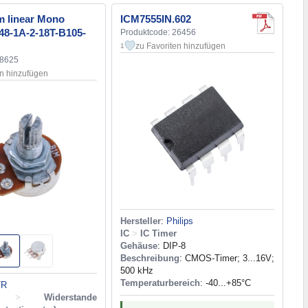
 linear Mono
ICM7555IN.602
8-1A-2-18T-B105-
Produktcode: 26456
zu Favoriten hinzufügen
1
28625
en hinzufügen
Hersteller
:
Philips
IC
>
IC Timer
Gehäuse
: DIP-8
Beschreibung
: CMOS-Timer; 3...16V;
500 kHz
Temperaturbereich
: -40...+85°C
TR
>
Widerstande