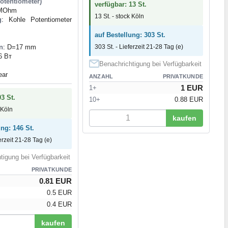
otentiometer)
verfügbar: 13 St.
 MOhm
13 St. - stock Köln
g
: Kohle Potentiometer
auf Bestellung: 303 St.
n
: D=17 mm
303 St. - Lieferzeit 21-28 Tag (e)
6 Вт
Benachrichtigung bei Verfügbarkeit
near
ANZAHL
PRIVATKUNDE
1 EUR
1+
3 St.
10+
0.88 EUR
 Köln
kaufen
ung: 146 St.
erzeit 21-28 Tag (e)
tigung bei Verfügbarkeit
PRIVATKUNDE
0.81 EUR
0.5 EUR
0.4 EUR
kaufen