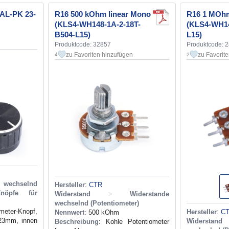
 AL-PK 23-
R16 500 kOhm linear Mono
R16 1 MOhm
(KLS4-WH148-1A-2-18T-
(KLS4-WH14
B504-L15)
L15)
Produktcode: 32857
Produktcode: 
zu Favoriten hinzufügen
zu Favorit
4
2
chselnd
Hersteller
:
CTR
Knöpfe für
Widerstand
>
Widerstande
wechselnd (Potentiometer)
meter-Knopf,
Hersteller
:
C
Nennwert
: 500 kOhm
23mm, innen
Widerstand
Beschreibung
: Kohle Potentiometer