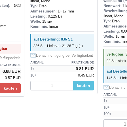
wechselnd (P
linear, Mono
ußen)
: Ø23
Nennwert
: 1
Typ
: Dreh
Beschreibun
Abmessungen
: D=17 mm
linear, Mono
Leistung
: 0,125 Вт
Typ
: Dreh
Welle
: 15 мм
6 mm
Abmessunge
Kennlinie
: linear
Leistung
: 0,0
Welle
: 15 мм
auf Bestellung: 836 St.
Kennlinie
: li
836 St. - Lieferzeit 21-28 Tag (e)
ügbar
verfügbar: 9
Benachrichtigung bei Verfügbarkeit
erfügbarkeit
93 St. - stock
ANZAHL
PRIVATKUNDE
PRIVATKUNDE
0.81 EUR
1+
0.68 EUR
auf Bestell
10+
0.45 EUR
0.57 EUR
146 St. - Lief
kaufen
Benachrich
kaufen
ANZAHL
1+
10+
100+