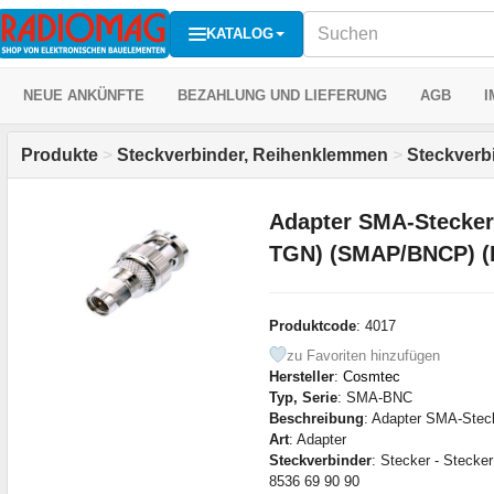
KATALOG
NEUE ANKÜNFTE
BEZAHLUNG UND LIEFERUNG
AGB
I
Produkte
>
Steckverbinder, Reihenklemmen
>
Steckverb
Adapter SMA-Stecker
TGN) (SMAP/BNCP) (
Produktcode
: 4017
zu Favoriten hinzufügen
Hersteller
:
Cosmtec
Typ, Serie
: SMA-BNC
Beschreibung
: Adapter SMA-Steck
Art
: Adapter
Steckverbinder
: Stecker - Stecker
8536 69 90 90