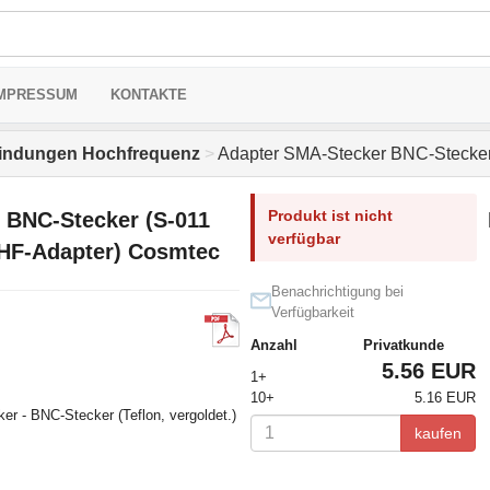
MPRESSUM
KONTAKTE
indungen Hochfrequenz
>
Adapter SMA-Stecker BNC-Stecke
Produkt ist nicht
 BNC-Stecker (S-011
verfügbar
HF-Adapter) Cosmtec
Benachrichtigung bei
Verfügbarkeit
Anzahl
Privatkunde
5.56 EUR
1+
10+
5.16 EUR
er - BNC-Stecker (Teflon, vergoldet.)
kaufen