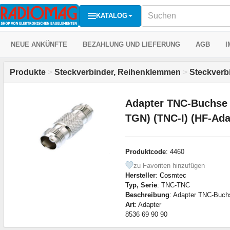
KATALOG
NEUE ANKÜNFTE
BEZAHLUNG UND LIEFERUNG
AGB
I
Produkte
>
Steckverbinder, Reihenklemmen
>
Steckverb
Adapter TNC-Buchse 
TGN) (TNC-I) (HF-Ad
Produktcode
: 4460
zu Favoriten hinzufügen
Hersteller
:
Cosmtec
Typ, Serie
: TNC-TNC
Beschreibung
: Adapter TNC-Buch
Art
: Adapter
8536 69 90 90