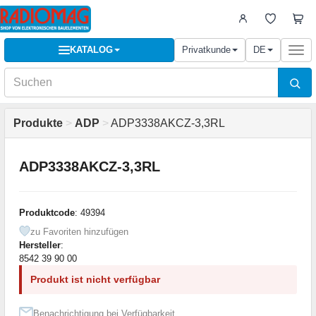
KATALOG
Privatkunde
DE
Togg
navi
Produkte
>
ADP
>
ADP3338AKCZ-3,3RL
ADP3338AKCZ-3,3RL
Produktcode
: 49394
zu Favoriten hinzufügen
Hersteller
:
8542 39 90 00
Produkt ist nicht verfügbar
Benachrichtigung bei Verfügbarkeit