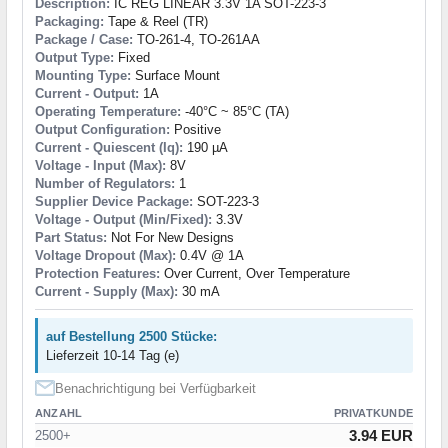
Description:
IC REG LINEAR 3.3V 1A SOT-223-3
Packaging:
Tape & Reel (TR)
Package / Case:
TO-261-4, TO-261AA
Output Type:
Fixed
Mounting Type:
Surface Mount
Current - Output:
1A
Operating Temperature:
-40°C ~ 85°C (TA)
Output Configuration:
Positive
Current - Quiescent (Iq):
190 µA
Voltage - Input (Max):
8V
Number of Regulators:
1
Supplier Device Package:
SOT-223-3
Voltage - Output (Min/Fixed):
3.3V
Part Status:
Not For New Designs
Voltage Dropout (Max):
0.4V @ 1A
Protection Features:
Over Current, Over Temperature
Current - Supply (Max):
30 mA
auf Bestellung 2500 Stücke:
Lieferzeit 10-14 Tag (e)
Benachrichtigung bei Verfügbarkeit
ANZAHL
PRIVATKUNDE
3.94 EUR
2500+