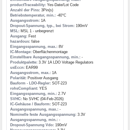
productTraceability:
Yes-Date/Lot Code
Anzahl der Pins:
3Pin(s)
Betriebstemperatur, min.:
-40°C
Ausgangsstrom:
1A
Dropout-Spannung, typ., bei Strom:
190mV
MSL:
MSL 1 - unbegrenzt
Ausgang:
Fest
hazardous:
false
Eingangsspannung, max.:
8V
IC-Montage:
Oberflächenmontage
Einstellbare Ausgangsspannung, min.:
-
Produktpalette:
3.3V 1A LDO Voltage Regulators
usEccn:
EAR99
Ausgangsstrom, max.:
1A
Polarität:
Positiver Ausgang
Bauform - LDO-Regler:
SOT-223
rohsCompliant:
YES
Eingangsspannung, min.:
2.7V
SVHC:
No SVHC (04-Feb-2026)
IC-Gehäuse / Bauform:
SOT-223
Ausgangsspannung, max.:
-
Nominelle feste Ausgangsspannung:
3.3V
Ausgangsspannung, min.:
-
Dropout-Spannung Vdo:
190mV