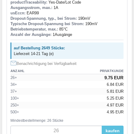
productTraceability:
Yes-Date/Lot Code
Ausgangsstrom, max.:
1A
usEccn:
EAR99
Dropout-Spannung, typ., bei Strom:
190mV
Typische Dropout-Spannung bei Strom:
190mV
Betriebstemperatur, max.:
85°C
Anzahl der Ausgänge:
1Ausgänge
auf Bestellung 2649 Stücke:
Lieferzeit 14-21 Tag (e)
Benachrichtigung bei Verfügbarkeit
ANZAHL
PRIVATKUNDE
9.75 EUR
26+
34+
6.84 EUR
37+
5.81 EUR
100+
5.25 EUR
250+
4.97 EUR
500+
4.95 EUR
Mindestbestellmenge: 26 Stücke
kaufen