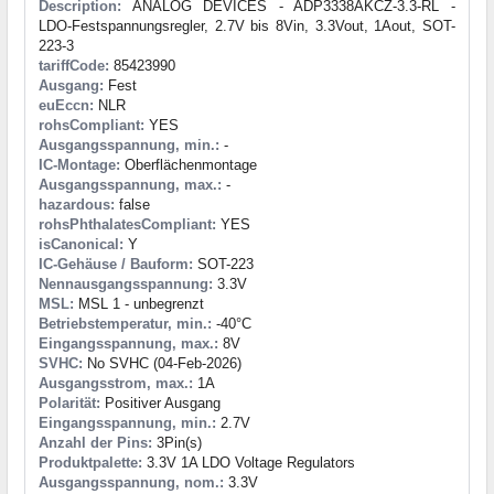
Description:
ANALOG DEVICES - ADP3338AKCZ-3.3-RL -
LDO-Festspannungsregler, 2.7V bis 8Vin, 3.3Vout, 1Aout, SOT-
223-3
tariffCode:
85423990
Ausgang:
Fest
euEccn:
NLR
rohsCompliant:
YES
Ausgangsspannung, min.:
-
IC-Montage:
Oberflächenmontage
Ausgangsspannung, max.:
-
hazardous:
false
rohsPhthalatesCompliant:
YES
isCanonical:
Y
IC-Gehäuse / Bauform:
SOT-223
Nennausgangsspannung:
3.3V
MSL:
MSL 1 - unbegrenzt
Betriebstemperatur, min.:
-40°C
Eingangsspannung, max.:
8V
SVHC:
No SVHC (04-Feb-2026)
Ausgangsstrom, max.:
1A
Polarität:
Positiver Ausgang
Eingangsspannung, min.:
2.7V
Anzahl der Pins:
3Pin(s)
Produktpalette:
3.3V 1A LDO Voltage Regulators
Ausgangsspannung, nom.:
3.3V