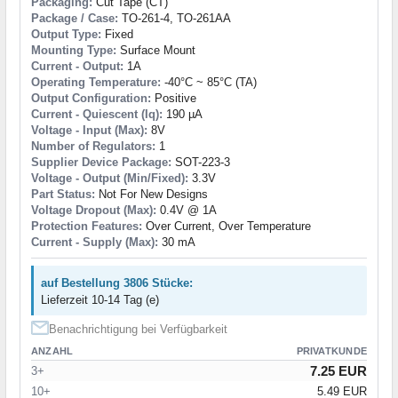
Packaging:
Cut Tape (CT)
Package / Case:
TO-261-4, TO-261AA
Output Type:
Fixed
Mounting Type:
Surface Mount
Current - Output:
1A
Operating Temperature:
-40°C ~ 85°C (TA)
Output Configuration:
Positive
Current - Quiescent (Iq):
190 µA
Voltage - Input (Max):
8V
Number of Regulators:
1
Supplier Device Package:
SOT-223-3
Voltage - Output (Min/Fixed):
3.3V
Part Status:
Not For New Designs
Voltage Dropout (Max):
0.4V @ 1A
Protection Features:
Over Current, Over Temperature
Current - Supply (Max):
30 mA
auf Bestellung 3806 Stücke:
Lieferzeit 10-14 Tag (e)
Benachrichtigung bei Verfügbarkeit
ANZAHL
PRIVATKUNDE
7.25 EUR
3+
10+
5.49 EUR