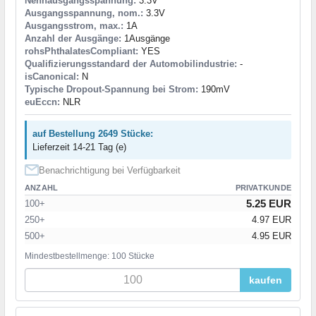
Nennausgangsspannung:
3.3V
Ausgangsspannung, nom.:
3.3V
Ausgangsstrom, max.:
1A
Anzahl der Ausgänge:
1Ausgänge
rohsPhthalatesCompliant:
YES
Qualifizierungsstandard der Automobilindustrie:
-
isCanonical:
N
Typische Dropout-Spannung bei Strom:
190mV
euEccn:
NLR
auf Bestellung 2649 Stücke:
Lieferzeit 14-21 Tag (e)
Benachrichtigung bei Verfügbarkeit
ANZAHL
PRIVATKUNDE
5.25 EUR
100+
250+
4.97 EUR
500+
4.95 EUR
Mindestbestellmenge: 100 Stücke
kaufen