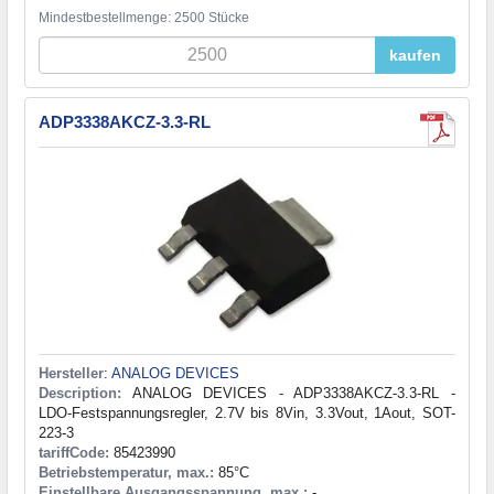
Mindestbestellmenge: 2500 Stücke
kaufen
ADP3338AKCZ-3.3-RL
Hersteller
:
ANALOG DEVICES
Description:
ANALOG DEVICES - ADP3338AKCZ-3.3-RL -
LDO-Festspannungsregler, 2.7V bis 8Vin, 3.3Vout, 1Aout, SOT-
223-3
tariffCode:
85423990
Betriebstemperatur, max.:
85°C
Einstellbare Ausgangsspannung, max.:
-