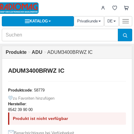
KATALOG
Privatkunde
DE
Togg
navi
Produkte
>
ADU
>
ADUM3400BRWZ IC
ADUM3400BRWZ IC
Produktcode
: 58779
zu Favoriten hinzufügen
Hersteller
:
8542 39 90 00
Produkt ist nicht verfügbar
Benachrichtigung bei Verfügbarkeit