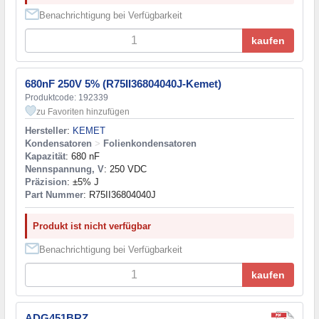
Benachrichtigung bei Verfügbarkeit
kaufen
680nF 250V 5% (R75II36804040J-Kemet)
Produktcode: 192339
zu Favoriten hinzufügen
Hersteller
:
KEMET
Kondensatoren
>
Folienkondensatoren
Kapazität
: 680 nF
Nennspannung, V
: 250 VDC
Präzision
: ±5% J
Part Nummer
: R75II36804040J
Produkt ist nicht verfügbar
Benachrichtigung bei Verfügbarkeit
kaufen
ADG451BRZ