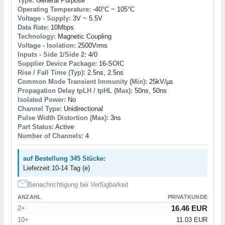
Type:
General Purpose
Operating Temperature:
-40°C ~ 105°C
Voltage - Supply:
3V ~ 5.5V
Data Rate:
10Mbps
Technology:
Magnetic Coupling
Voltage - Isolation:
2500Vrms
Inputs - Side 1/Side 2:
4/0
Supplier Device Package:
16-SOIC
Rise / Fall Time (Typ):
2.5ns, 2.5ns
Common Mode Transient Immunity (Min):
25kV/µs
Propagation Delay tpLH / tpHL (Max):
50ns, 50ns
Isolated Power:
No
Channel Type:
Unidirectional
Pulse Width Distortion (Max):
3ns
Part Status:
Active
Number of Channels:
4
auf Bestellung 345 Stücke:
Lieferzeit 10-14 Tag (e)
Benachrichtigung bei Verfügbarkeit
ANZAHL
PRIVATKUNDE
16.46 EUR
2+
10+
11.03 EUR