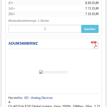
47+
8.83 EUR
141+
7.71 EUR
282+
7.15 EUR
Mindestbestellmenge: 2 Stücke
kaufen
ADUM3400BRWZ
Hersteller
:
AD - Analog Devices
4-
Ch 4/0 Enh.ESD Digital Isolator, Vrms 2500V, 10Mbps, 50ns, 2.7?