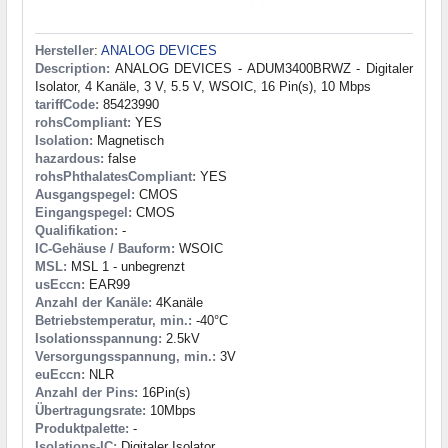
Hersteller
:
ANALOG DEVICES
Description:
ANALOG DEVICES - ADUM3400BRWZ - Digitaler
Isolator, 4 Kanäle, 3 V, 5.5 V, WSOIC, 16 Pin(s), 10 Mbps
tariffCode:
85423990
rohsCompliant:
YES
Isolation:
Magnetisch
hazardous:
false
rohsPhthalatesCompliant:
YES
Ausgangspegel:
CMOS
Eingangspegel:
CMOS
Qualifikation:
-
IC-Gehäuse / Bauform:
WSOIC
MSL:
MSL 1 - unbegrenzt
usEccn:
EAR99
Anzahl der Kanäle:
4Kanäle
Betriebstemperatur, min.:
-40°C
Isolationsspannung:
2.5kV
Versorgungsspannung, min.:
3V
euEccn:
NLR
Anzahl der Pins:
16Pin(s)
Übertragungsrate:
10Mbps
Produktpalette:
-
Isolations-IC:
Digitaler Isolator