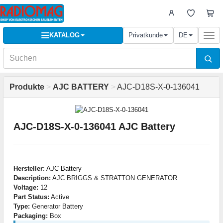
KATALOG
Privatkunde
DE
Togg
navi
Produkte
>
AJC BATTERY
>
AJC-D18S-X-0-136041
AJC-D18S-X-0-136041 AJC Battery
Hersteller
:
AJC Battery
Description:
AJC BRIGGS & STRATTON GENERATOR
Voltage:
12
Part Status:
Active
Type:
Generator Battery
Packaging:
Box