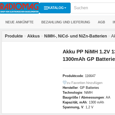
KATALOG
NEUE ANKÜNFTE
BEZAHLUNG UND LIEFERUNG
AGB
I
Produkte
>
Akkus
>
NiMH-, NiCd- und NiZn-Batterien
>
Ak
Akku PP NiMH 1.2V 
1300mAh GP Batterie
Produktcode
: 116647
zu Favoriten hinzufügen
Hersteller
:
GP Batteries
Technologie
: NiMH
Baugröße / Abmessungen
: AA
Kapazität, mAh
: 1300 mAh
Spannung, V
: 1,2 V