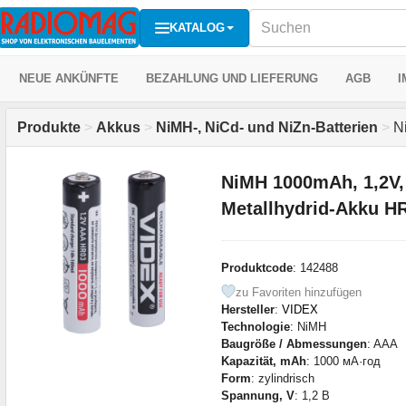
KATALOG
NEUE ANKÜNFTE
BEZAHLUNG UND LIEFERUNG
AGB
I
Produkte
>
Akkus
>
NiMH-, NiCd- und NiZn-Batterien
>
Ni
NiMH 1000mAh, 1,2V,
Metallhydrid-Akku H
Produktcode
: 142488
zu Favoriten hinzufügen
Hersteller
:
VIDEX
Technologie
: NiMH
Baugröße / Abmessungen
: AAA
Kapazität, mAh
: 1000 мА·год
Form
: zylindrisch
Spannung, V
: 1,2 В