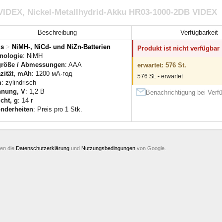
VIDEX, Nickel-Metallhydrid-Akku HR03-1000-2DB VIDEX
Beschreibung
Verfügbarkeit
us
>
NiMH-, NiCd- und NiZn-Batterien
Produkt ist nicht verfügbar
nologie
: NiMH
röße / Abmessungen
: AAA
erwartet: 576 St.
zität, mAh
: 1200 мА·год
576 St. - erwartet
m
: zylindrisch
nung, V
: 1,2 В
Benachrichtigung bei Verfü
cht, g
: 14 г
nderheiten
: Preis pro 1 Stk.
ten die
Datenschutzerklärung
und
Nutzungsbedingungen
von Google.