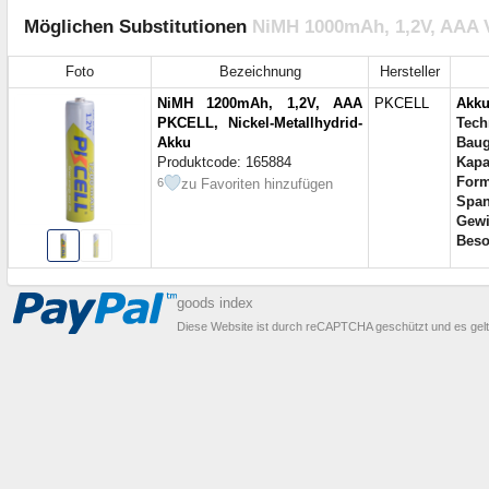
Möglichen Substitutionen
NiMH 1000mAh, 1,2V, AAA 
Foto
Bezeichnung
Hersteller
NiMH 1200mAh, 1,2V, AAA
PKCELL
Akk
PKCELL, Nickel-Metallhydrid-
Tech
Akku
Baug
Produktcode: 165884
Kapa
For
zu Favoriten hinzufügen
6
Span
Gewi
Beso
goods index
Diese Website ist durch reCAPTCHA geschützt und es gel