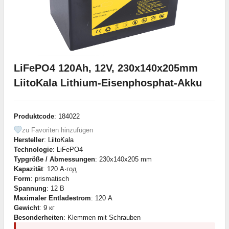
LiFePO4 120Ah, 12V, 230x140x205mm
LiitoKala Lithium-Eisenphosphat-Akku
Produktcode
: 184022
zu Favoriten hinzufügen
Hersteller
:
LiitoKala
Technologie
: LiFePO4
Typgröße / Abmessungen
: 230x140x205 mm
Kapazität
: 120 А·год
Form
: prismatisch
Spannung
: 12 В
Maximaler Entladestrom
: 120 А
Gewicht
: 9 кг
Besonderheiten
: Klemmen mit Schrauben