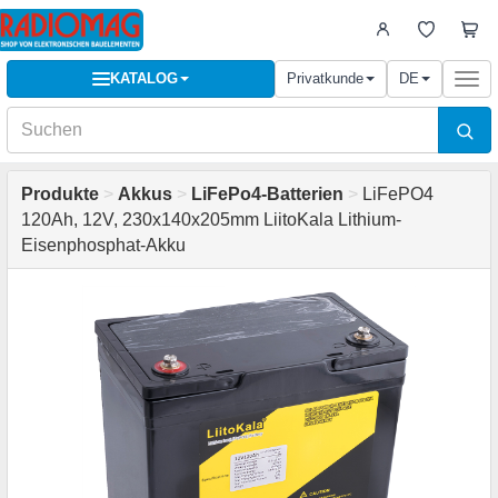
KATALOG
Privatkunde
DE
Togg
navi
Produkte
>
Akkus
>
LiFePo4-Batterien
>
LiFePO4
120Ah, 12V, 230x140x205mm LiitoKala Lithium-
Eisenphosphat-Akku