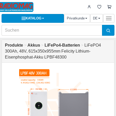
KATALOG
Privatkunde
DE
Togg
navi
Produkte
>
Akkus
>
LiFePo4-Batterien
>
LiFePO4
300Ah, 48V, 615x350x955mm Felicity Lithium-
Eisenphosphat-Akku LPBF48300