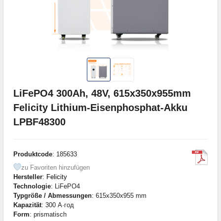
LiFePO4 300Ah, 48V, 615x350x955mm
Felicity Lithium-Eisenphosphat-Akku
LPBF48300
Produktcode
: 185633
zu Favoriten hinzufügen
Hersteller
:
Felicity
Technologie
: LiFePO4
Typgröße / Abmessungen
: 615x350x955 mm
Kapazität
: 300 А·год
Form
: prismatisch