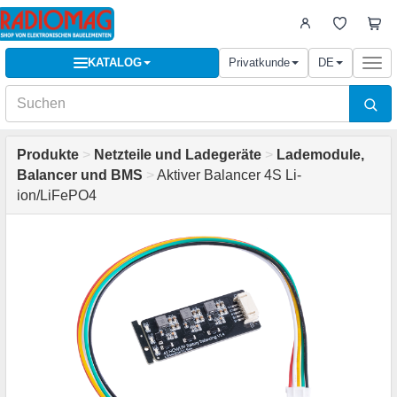
KATALOG
Privatkunde
DE
Togg
navi
Produkte
>
Netzteile und Ladegeräte
>
Lademodule,
Balancer und BMS
>
Aktiver Balancer 4S Li-
ion/LiFePO4