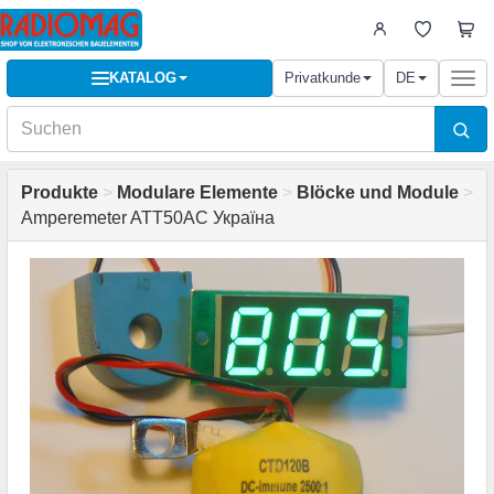
KATALOG
Privatkunde
DE
Togg
navi
Produkte
>
Modulare Elemente
>
Blöcke und Module
>
Amperemeter ATT50AC Україна