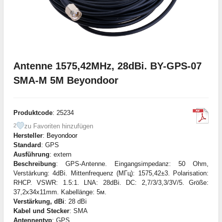
Antenne 1575,42MHz, 28dBi. BY-GPS-07
SMA-M 5M Beyondoor
Produktcode
: 25234
zu Favoriten hinzufügen
2
Hersteller
:
Beyondoor
Standard
: GPS
Ausführung
: extern
Beschreibung
: GPS-Antenne. Eingangsimpedanz: 50 Ohm,
Verstärkung: 4dBi. Mittenfrequenz (МГц): 1575,42±3. Polarisation:
RHCP. VSWR: 1.5:1. LNA: 28dBi. DC: 2,7/3/3,3/3V/5. Größe:
37,2x34x11mm. Kabellänge: 5м.
Verstärkung, dBi
: 28 dBi
Kabel und Stecker
: SMA
Antennentyp
: GPS