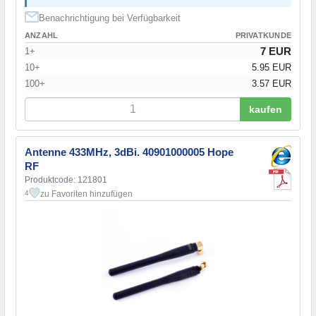
Benachrichtigung bei Verfügbarkeit
ANZAHL
PRIVATKUNDE
7 EUR
1+
10+
5.95 EUR
100+
3.57 EUR
kaufen
Antenne 433MHz, 3dBi. 40901000005 Hope
RF
Produktcode: 121801
zu Favoriten hinzufügen
4