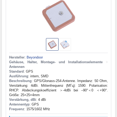
Hersteller
:
Beyondoor
Gehäuse, Halter, Montage- und Installationselemente
>
Antennen
Standard
: GPS
Ausführung
: intern, SMD
Beschreibung
: GPS/Glonass-254-Antenne. Impedanz: 50 Ohm,
Verstärkung: 4dBi. Mittenfrequenz (МГц): 1590. Polarisation:
RHCP. Abdeckungskoeffizient ＞-4dBi bei –90°＜0 ＜+90°.
Größe: 25×25×4mm
Verstärkung, dBi
: 4 dBi
Antennentyp
: GPS
Frequenz
: 1575/1602 MHz