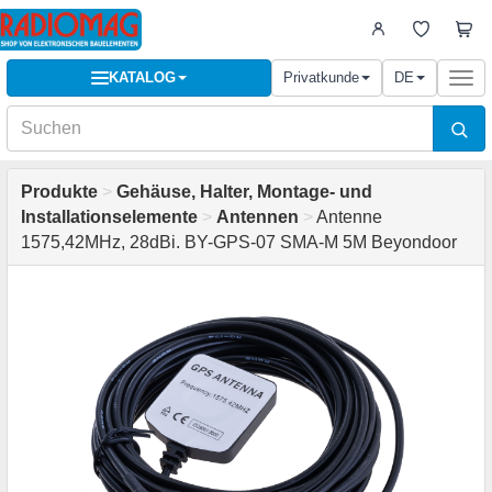
KATALOG
Privatkunde
DE
Togg
navi
Produkte
>
Gehäuse, Halter, Montage- und
Installationselemente
>
Antennen
>
Antenne
1575,42MHz, 28dBi. BY-GPS-07 SMA-M 5M Beyondoor