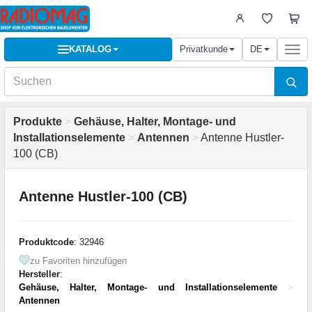
KATALOG
Privatkunde
DE
Togg
navi
Produkte
>
Gehäuse, Halter, Montage- und
Installationselemente
>
Antennen
>
Antenne Hustler-
100 (CB)
Antenne Hustler-100 (CB)
Produktcode
: 32946
zu Favoriten hinzufügen
Hersteller
:
Gehäuse, Halter, Montage- und Installationselemente
>
Antennen