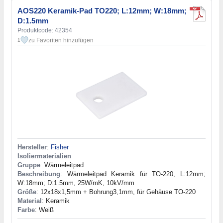
AOS220 Keramik-Pad TO220; L:12mm; W:18mm;
D:1.5mm
Produktcode: 42354
zu Favoriten hinzufügen
1
Hersteller
:
Fisher
Isoliermaterialien
Gruppe
: Wärmeleitpad
Beschreibung
: Wärmeleitpad Keramik für TO-220, L:12mm;
W:18mm; D:1.5mm, 25W/mK, 10kV/mm
Größe
: 12x18x1,5mm + Bohrung3,1mm, für Gehäuse TO-220
Material
: Keramik
Farbe
: Weiß