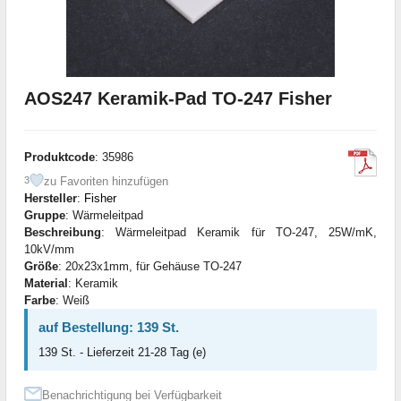
AOS247 Keramik-Pad TO-247 Fisher
Produktcode
: 35986
zu Favoriten hinzufügen
3
Hersteller
:
Fisher
Gruppe
: Wärmeleitpad
Beschreibung
: Wärmeleitpad Keramik für TO-247, 25W/mK,
10kV/mm
Größe
: 20x23x1mm, für Gehäuse TO-247
Material
: Keramik
Farbe
: Weiß
auf Bestellung: 139 St.
139 St. - Lieferzeit 21-28 Tag (e)
Benachrichtigung bei Verfügbarkeit