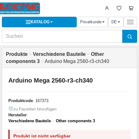
KATALOG
Privatkunde
DE
Togg
navi
Produkte
>
Verschiedene Bauteile
>
Other
components 3
>
Arduino Mega 2560-r3-ch340
Arduino Mega 2560-r3-ch340
Produktcode
: 167373
zu Favoriten hinzufügen
Hersteller
:
Verschiedene Bauteile
>
Other components 3
Produkt ist nicht verfügbar