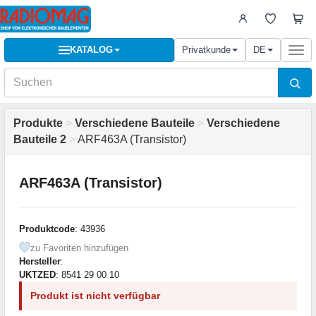
KATALOG
Privatkunde
DE
Togg
navi
Produkte
>
Verschiedene Bauteile
>
Verschiedene
Bauteile 2
>
ARF463A (Transistor)
ARF463A (Transistor)
Produktcode
: 43936
zu Favoriten hinzufügen
Hersteller
:
UKTZED
: 8541 29 00 10
Produkt ist nicht verfügbar