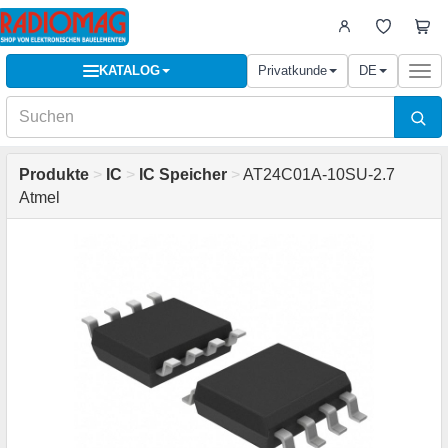
KATALOG
Privatkunde
DE
Togg
navi
Produkte
>
IC
>
IC Speicher
>
AT24C01A-10SU-2.7
Atmel