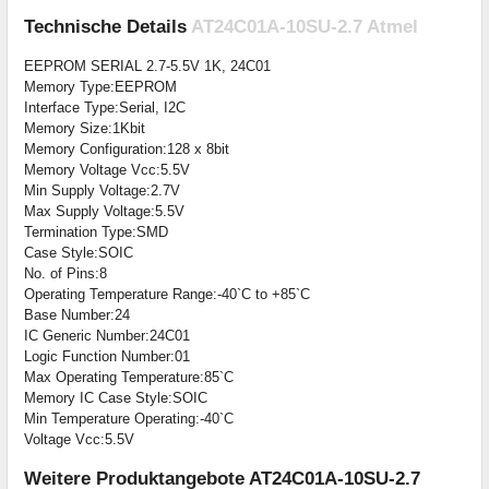
Technische Details
AT24C01A-10SU-2.7 Atmel
EEPROM SERIAL 2.7-5.5V 1K, 24C01
Memory Type:EEPROM
Interface Type:Serial, I2C
Memory Size:1Kbit
Memory Configuration:128 x 8bit
Memory Voltage Vcc:5.5V
Min Supply Voltage:2.7V
Max Supply Voltage:5.5V
Termination Type:SMD
Case Style:SOIC
No. of Pins:8
Operating Temperature Range:-40`C to +85`C
Base Number:24
IC Generic Number:24C01
Logic Function Number:01
Max Operating Temperature:85`C
Memory IC Case Style:SOIC
Min Temperature Operating:-40`C
Voltage Vcc:5.5V
Weitere Produktangebote AT24C01A-10SU-2.7