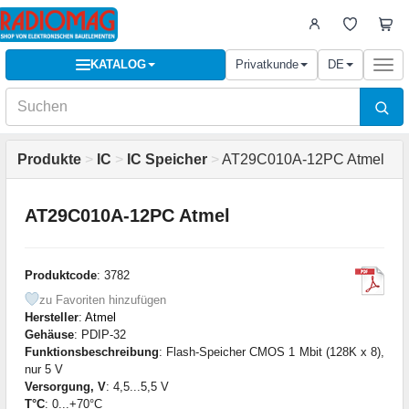
KATALOG
Privatkunde
DE
Togg
navi
Produkte
>
IC
>
IC Speicher
>
AT29C010A-12PC Atmel
AT29C010A-12PC Atmel
Produktcode
: 3782
zu Favoriten hinzufügen
Hersteller
:
Atmel
Gehäuse
: PDIP-32
Funktionsbeschreibung
: Flash-Speicher CMOS 1 Mbit (128K x 8),
nur 5 V
Versorgung, V
: 4,5...5,5 V
T°C
: 0...+70°C