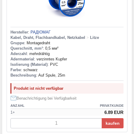
Hersteller
:
РАДІОМАГ
Kabel, Draht, Flachbandkabel, Netzkabel
>
Litze
Gruppe
: Montagedraht
Querschnitt, mm²
: 0,5 мм²
Aderzahl
: mehrdrähtig
Adermaterial
: verzinntes Kupfer
Isolierung (Material)
: PVC
Farbe
: schwarz
Beschreibung
: Auf Spule, 25m
Produkt ist nicht verfügbar
Benachrichtigung bei Verfügbarkeit
ANZAHL
PRIVATKUNDE
6.89 EUR
1+
kaufen