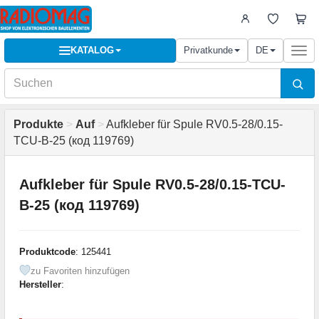
KATALOG
Privatkunde
DE
Togg
navi
Produkte
>
Auf
>
Aufkleber für Spule RV0.5-28/0.15-
TCU-B-25 (код 119769)
Aufkleber für Spule RV0.5-28/0.15-TCU-
B-25 (код 119769)
Produktcode
: 125441
zu Favoriten hinzufügen
Hersteller
: