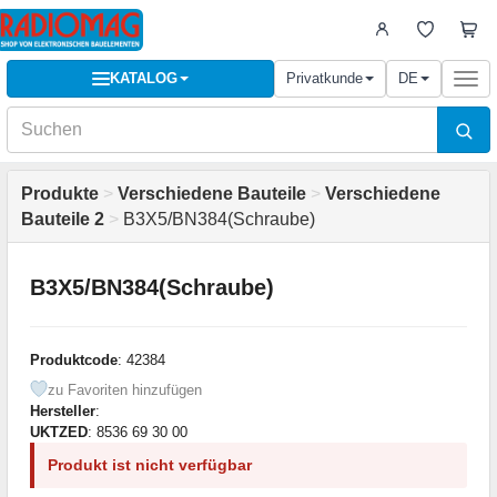
KATALOG
Privatkunde
DE
Togg
navi
Produkte
>
Verschiedene Bauteile
>
Verschiedene
Bauteile 2
>
B3X5/BN384(Schraube)
B3X5/BN384(Schraube)
Produktcode
: 42384
zu Favoriten hinzufügen
Hersteller
:
UKTZED
: 8536 69 30 00
Produkt ist nicht verfügbar