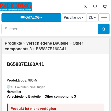
KATALOG
Privatkunde
DE
Togg
navi
Produkte
>
Verschiedene Bauteile
>
Other
components 3
>
B65887E160A41
B65887E160A41
Produktcode
: 98675
zu Favoriten hinzufügen
Hersteller
:
Verschiedene Bauteile
>
Other components 3
Produkt ist nicht verfügbar