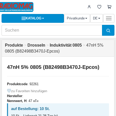
KATALOG
Privatkunde
DE
Togg
navi
Produkte
>
Drosseln
>
Induktivität 0805
>
47nH 5%
0805 (B82498B3470J-Epcos)
47nH 5% 0805 (B82498B3470J-Epcos)
Produktcode
: 92261
zu Favoriten hinzufügen
Hersteller
:
Nennwert, H
: 47 нГн
auf Bestellung: 10 St.
10 St. - Lieferzeit 21-28 Tag (e)