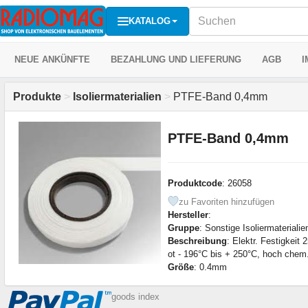
KATALOG
NEUE ANKÜNFTE
BEZAHLUNG UND LIEFERUNG
AGB
I
Produkte
>
Isoliermaterialien
>
PTFE-Band 0,4mm
PTFE-Band 0,4mm
Produktcode
: 26058
zu Favoriten hinzufügen
Hersteller
:
Gruppe
: Sonstige Isoliermaterialie
Beschreibung
: Elektr. Festigkei
ot - 196°C bis + 250°C, hoch chem
Größe
: 0.4mm
goods index