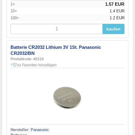
1.57 EUR
1+
10+
1.4 EUR
100+
1.2 EUR
kaufen
Batterie CR2032 Lithium 3V 1St. Panasonic
CR2032/BN
Produktcode: 46318
zu Favoriten hinzufügen
7
Hersteller
:
Panasonic