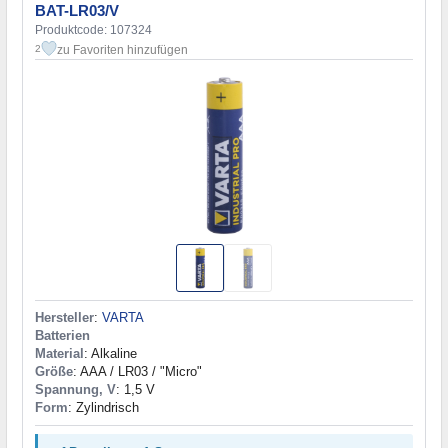
BAT-LR03/V
Produktcode: 107324
zu Favoriten hinzufügen
2
Hersteller
:
VARTA
Batterien
Material
: Alkaline
Größe
: AAA / LR03 / "Micro"
Spannung, V
: 1,5 V
Form
: Zylindrisch