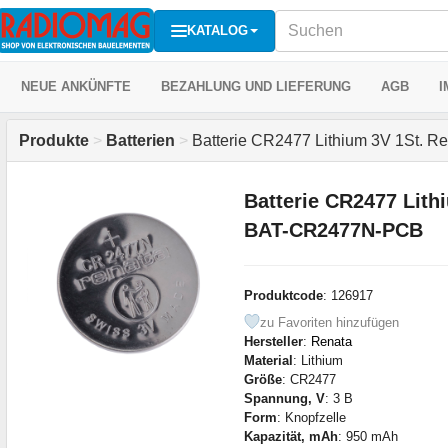
KATALOG
NEUE ANKÜNFTE
BEZAHLUNG UND LIEFERUNG
AGB
I
Produkte
>
Batterien
>
Batterie CR2477 Lithium 3V 1St.
Batterie CR2477 Lith
BAT-CR2477N-PCB
Produktcode
: 126917
zu Favoriten hinzufügen
Hersteller
:
Renata
Material
: Lithium
Größe
: CR2477
Spannung, V
: 3 В
Form
: Knopfzelle
Kapazität, mAh
: 950 mAh