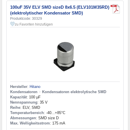
100uF 35V ELV SMD sizeD 8x6.5 (ELV101M35RD)
(elektrolytischer Kondensator SMD)
Produktcode: 30329
zu Favoriten hinzufügen
Hersteller
:
Hitano
Kondensatoren
>
Kondensatoren elektrolytische SMD
Kapazität
: 100 µF
Nennspannung
: 35 V
Reihe
: ELV, SMD
Temperaturbereich
: -40...+85°C
Abmessungen
: SMD size D
Max. Welligkeitsstrom
: 175 mA