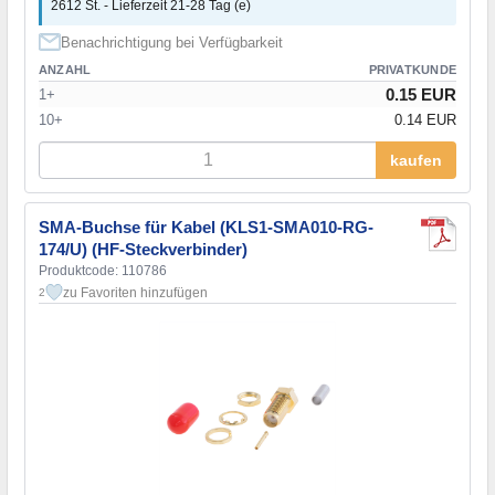
2612 St. - Lieferzeit 21-28 Tag (e)
Benachrichtigung bei Verfügbarkeit
ANZAHL
PRIVATKUNDE
0.15 EUR
1+
10+
0.14 EUR
kaufen
SMA-Buchse für Kabel (KLS1-SMA010-RG-
174/U) (HF-Steckverbinder)
Produktcode: 110786
zu Favoriten hinzufügen
2