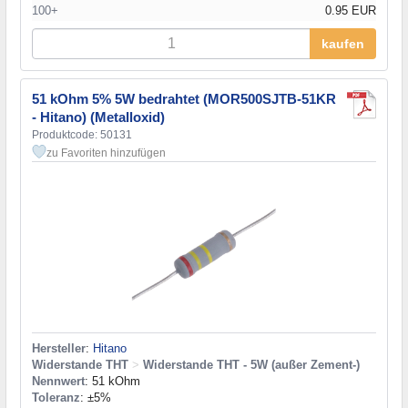
100+
0.95 EUR
kaufen
51 kOhm 5% 5W bedrahtet (MOR500SJTB-51KR
- Hitano) (Metalloxid)
Produktcode: 50131
zu Favoriten hinzufügen
Hersteller
:
Hitano
Widerstande THT
>
Widerstande THT - 5W (außer Zement-)
Nennwert
: 51 kOhm
Toleranz
: ±5%