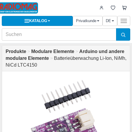
KATALOG
Privatkunde
DE
Togg
navi
Produkte
>
Modulare Elemente
>
Arduino und andere
modulare Elemente
>
Batterieüberwachung Li-Ion, NiMh,
NiCd LTC4150