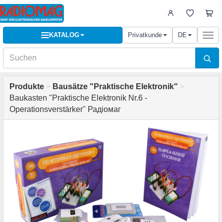
KATALOG
Privatkunde
DE
Togg
navi
Produkte
>
Bausätze "Praktische Elektronik"
>
Baukasten "Praktische Elektronik Nr.6 -
Operationsverstärker" Радіомаг