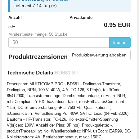
Lieferzeit 7-14 Tag (e)
Anzahl
Privatkunde
0.95 EUR
50+
Mindestbestellmenge: 50 Stücke
kaufen
Produktbewertung abgeben
Produktrezensionen
Technische Details
BD681 ST
Description: MULTICOMP PRO - BD681 - Darlington-Transistor,
Darlington, NPN, 100 V, 40 W, 4 A, TO-126, 3 Pin(s), tariffCode:
85412900, Transistormontage: Durchsteckmontage, euEccn: NLR,
rohsCompliant: Y-EX, hazardous: false, rohsPhthalatesCompliant:
YES, DC-Stromverstärkung hFE: 750hFE, Qualifikation: -,
isCanonical: Y, Verlustleistung Pd: 40W, SVHC: Lead (04-Feb-2026),
Bauform - HF-Transistor: TO-126, Kollektor-Emitter-Spannung
V(br)ceo: 100V, Anzahl der Pins: 3Pin(s), Produktpalette: -,
productTraceability: No, Wandlerpolarität: NPN, usEccn: EAR99, DC-
Kollektorstrom: 4A, Betriebstemperatur, max.: 150°C.