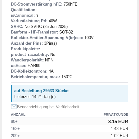
DC-Stromverstärkung hFE:
750hFE
Qualifikation:
-
isCanonical:
Y
Verlustleistung Pd:
40W
SVHC:
No SVHC (25-Jun-2025)
Bauform - HF-Transistor:
SOT-32
Kollektor-Emitter-Spannung V(br)ceo:
100V
Anzahl der Pins:
3Pin(s)
Produktpalette:
-
productTraceability:
No
Wandlerpolarität:
NPN
usEccn:
EAR99
DC-Kollektorstrom:
4A
Betriebstemperatur, max.:
150°C
auf Bestellung 29533 Stücke:
Lieferzeit 14-21 Tag (e)
Benachrichtigung bei Verfügbarkeit
ANZAHL
PRIVATKUNDE
3.15 EUR
80+
163+
1.43 EUR
209+
1.02 EUR