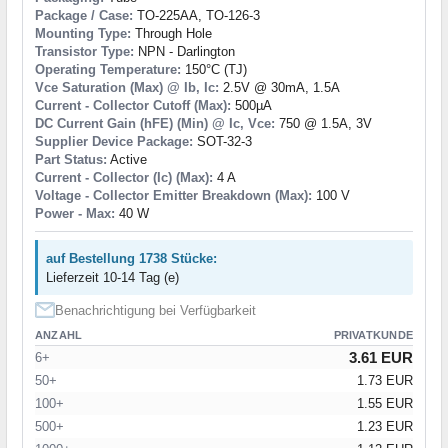
Package / Case:
TO-225AA, TO-126-3
Mounting Type:
Through Hole
Transistor Type:
NPN - Darlington
Operating Temperature:
150°C (TJ)
Vce Saturation (Max) @ Ib, Ic:
2.5V @ 30mA, 1.5A
Current - Collector Cutoff (Max):
500µA
DC Current Gain (hFE) (Min) @ Ic, Vce:
750 @ 1.5A, 3V
Supplier Device Package:
SOT-32-3
Part Status:
Active
Current - Collector (Ic) (Max):
4 A
Voltage - Collector Emitter Breakdown (Max):
100 V
Power - Max:
40 W
auf Bestellung 1738 Stücke:
Lieferzeit 10-14 Tag (e)
Benachrichtigung bei Verfügbarkeit
ANZAHL
PRIVATKUNDE
3.61 EUR
6+
50+
1.73 EUR
100+
1.55 EUR
500+
1.23 EUR