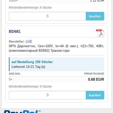
1000+
1.12 EUR
Mindestbestellmenge: 6 Stücke
kaufen
BD681
Hersteller
:
LGE
NPN Дарлингтон, Uкэ=100V, Iк=4A (6 имп.), h21=750, 40Вт,
(комплементарный BD682) Транзистори
auf Bestellung 150 Stücke:
Lieferzeit 14-21 Tag (e)
ANZAHL
PRIVATKUNDE
0.68 EUR
9+
Mindestbestellmenge: 9 Stücke
kaufen