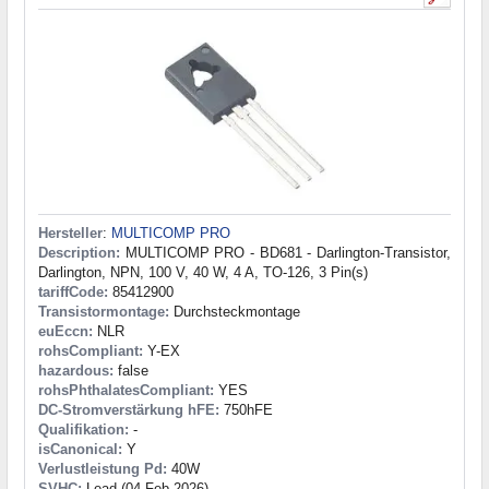
Hersteller
:
MULTICOMP PRO
Description:
MULTICOMP PRO - BD681 - Darlington-Transistor,
Darlington, NPN, 100 V, 40 W, 4 A, TO-126, 3 Pin(s)
tariffCode:
85412900
Transistormontage:
Durchsteckmontage
euEccn:
NLR
rohsCompliant:
Y-EX
hazardous:
false
rohsPhthalatesCompliant:
YES
DC-Stromverstärkung hFE:
750hFE
Qualifikation:
-
isCanonical:
Y
Verlustleistung Pd:
40W
SVHC:
Lead (04-Feb-2026)