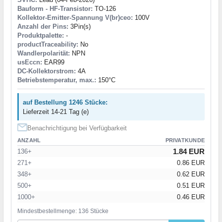
Bauform - HF-Transistor:
TO-126
Kollektor-Emitter-Spannung V(br)ceo:
100V
Anzahl der Pins:
3Pin(s)
Produktpalette:
-
productTraceability:
No
Wandlerpolarität:
NPN
usEccn:
EAR99
DC-Kollektorstrom:
4A
Betriebstemperatur, max.:
150°C
auf Bestellung 1246 Stücke:
Lieferzeit 14-21 Tag (e)
Benachrichtigung bei Verfügbarkeit
ANZAHL
PRIVATKUNDE
1.84 EUR
136+
271+
0.86 EUR
348+
0.62 EUR
500+
0.51 EUR
1000+
0.46 EUR
Mindestbestellmenge: 136 Stücke