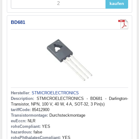
kaufen
BD681
Hersteller
:
STMICROELECTRONICS
Description:
STMICROELECTRONICS - BD681 - Darlington-
Transistor, NPN, 100 V, 40 W, 4 A, SOT-32, 3 Pin(s)
tariffCode:
85412900
Transistormontage:
Durchsteckmontage
euEccn:
NLR
rohsCompliant:
YES
hazardous:
false
rohsPhthalatesCompliant:
YES