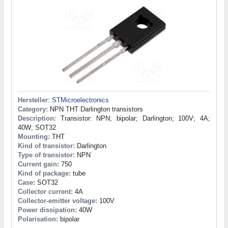
Hersteller
:
STMicroelectronics
Category:
NPN THT Darlington transistors
Description:
Transistor: NPN; bipolar; Darlington; 100V; 4A;
40W; SOT32
Mounting:
THT
Kind of transistor:
Darlington
Type of transistor:
NPN
Current gain:
750
Kind of package:
tube
Case:
SOT32
Collector current:
4A
Collector-emitter voltage:
100V
Power dissipation:
40W
Polarisation:
bipolar