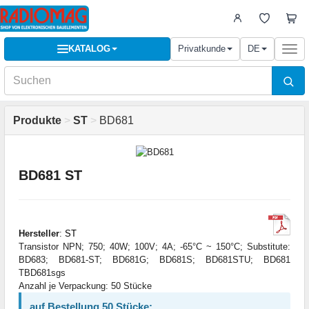
KATALOG
Privatkunde
DE
Togg
navi
Produkte
>
ST
>
BD681
BD681 ST
Hersteller
:
ST
Transistor NPN; 750; 40W; 100V; 4A; -65°C ~ 150°C; Substitute:
BD683; BD681-ST; BD681G; BD681S; BD681STU; BD681
TBD681sgs
Anzahl je Verpackung: 50 Stücke
auf Bestellung 50 Stücke: