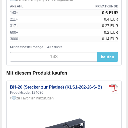
ANZAHL
PRIVATKUNDE
0.6 EUR
143+
211+
0.4 EUR
317+
0.27 EUR
600+
0.2 EUR
3000+
0.14 EUR
Mindestbestellmenge: 143 Stücke
kaufen
Mit diesem Produkt kaufen
BH-26 (Stecker zur Platine) (KLS1-202-26-S-B)
Produktcode: 124036
zu Favoriten hinzufügen
2