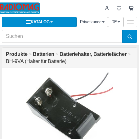
KATALOG
Privatkunde
DE
Togg
navi
Produkte
>
Batterien
>
Batteriehalter, Batteriefächer
>
BH-9VA (Halter für Batterie)