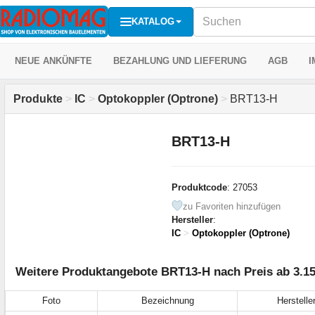
KATALOG
NEUE ANKÜNFTE
BEZAHLUNG UND LIEFERUNG
AGB
I
Produkte
>
IC
>
Optokoppler (Optrone)
>
BRT13-H
BRT13-H
Produktcode
: 27053
zu Favoriten hinzufügen
Hersteller
:
IC
>
Optokoppler (Optrone)
Weitere Produktangebote BRT13-H nach Preis ab 3.1
Foto
Bezeichnung
Herstelle