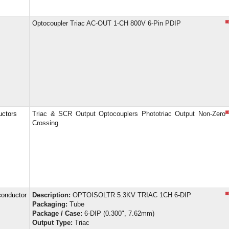
Optocoupler Triac AC-OUT 1-CH 800V 6-Pin PDIP
uctors
Triac & SCR Output Optocouplers Phototriac Output Non-Zero
Crossing
nductor
Description:
OPTOISOLTR 5.3KV TRIAC 1CH 6-DIP
Packaging:
Tube
Package / Case:
6-DIP (0.300", 7.62mm)
Output Type:
Triac