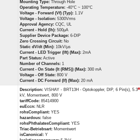
Mounting Type:
Through Hole
Operating Temperature:
-40°C ~ 100°C
Voltage - Forward (Vf) (Typ):
1.1V
Voltage - Isolation:
5300Vrms
Approval Agency:
CQC, UL
Current - Hold (Ih):
500µA
Supplier Device Package:
6-DIP
Zero Crossing Circuit:
No
Static dV/dt (Min):
10kV/µs
Current - LED Trigger (Ift) (Max):
2mA
Part Status:
Active
Number of Channels:
1
Current - On State (It (RMS)) (Max):
300 mA
Voltage - Off State:
800 V
Current - DC Forward (If) (Max):
20 mA
Description:
VISHAY - BRT13H - Optokoppler, DIP, 6 Pin(s), 5.3
kV, Momentwert, 800 V
tariffCode:
85414900
euEccn:
NLR
rohsCompliant:
YES
hazardous:
false
rohsPhthalatesCompliant:
YES
Triac-Betriebsart:
Momentwert
isCanonical:
Y