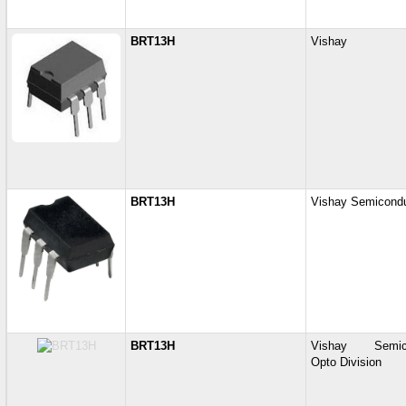
BRT13H
Vishay
BRT13H
Vishay Semicond
BRT13H
Vishay Semico
Opto Division