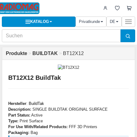
KATALOG
Privatkunde
DE
Togg
navi
Produkte
>
BUILDTAK
>
BT12X12
BT12X12 BuildTak
Hersteller
:
BuildTak
Description:
SINGLE BUILDTAK ORIGINAL SURFACE
Part Status:
Active
Type:
Print Surface
For Use With/Related Products:
FFF 3D Printers
Packaging:
Bag