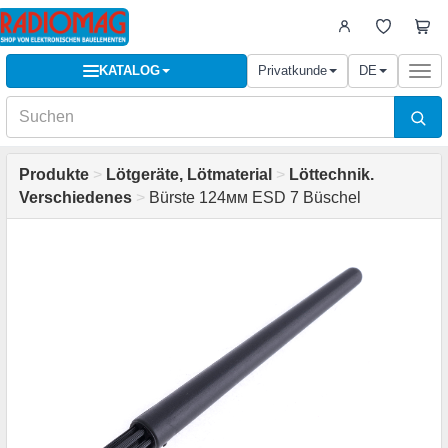
KATALOG
Privatkunde
DE
Togg
navi
Produkte
>
Lötgeräte, Lötmaterial
>
Löttechnik.
Verschiedenes
>
Bürste 124мм ESD 7 Büschel