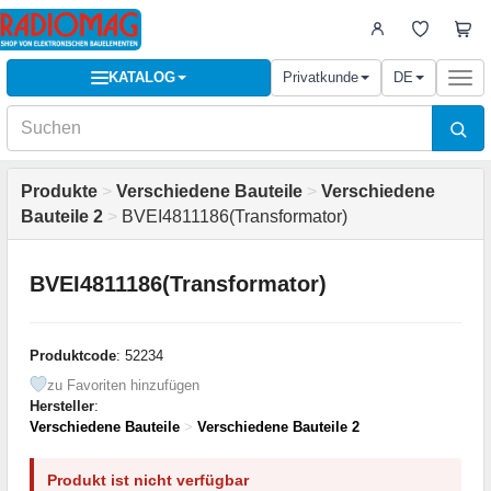
KATALOG
Privatkunde
DE
Togg
navi
Produkte
>
Verschiedene Bauteile
>
Verschiedene
Bauteile 2
>
BVEI4811186(Transformator)
BVEI4811186(Transformator)
Produktcode
: 52234
zu Favoriten hinzufügen
Hersteller
:
Verschiedene Bauteile
>
Verschiedene Bauteile 2
Produkt ist nicht verfügbar