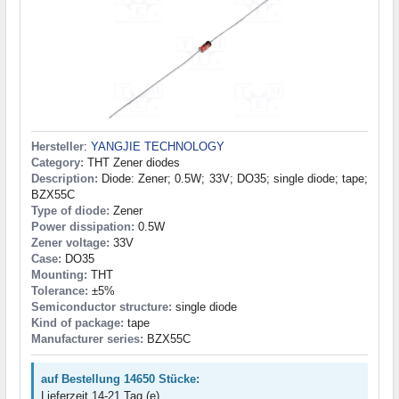
Hersteller
:
YANGJIE TECHNOLOGY
Category:
THT Zener diodes
Description:
Diode: Zener; 0.5W; 33V; DO35; single diode; tape;
BZX55C
Type of diode:
Zener
Power dissipation:
0.5W
Zener voltage:
33V
Case:
DO35
Mounting:
THT
Tolerance:
±5%
Semiconductor structure:
single diode
Kind of package:
tape
Manufacturer series:
BZX55C
auf Bestellung 14650 Stücke:
Lieferzeit 14-21 Tag (e)