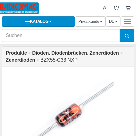
KATALOG
Privatkunde
DE
Togg
navi
Produkte
>
Dioden, Diodenbrücken, Zenerdioden
>
Zenerdioden
>
BZX55-C33 NXP