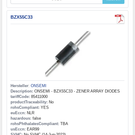
BZX55C33
Hersteller
:
ONSEMI
Description:
ONSEMI - BZX55C33 - ZENER ARRAY DIODES
tariffCode:
85411000
productTraceability:
No
rohsCompliant:
YES
euEccn:
NLR
hazardous:
false
rohsPhthalatesCompliant:
TBA
usEccn:
EAR99
SVHC:
No SVHC (14-Jun-2023)