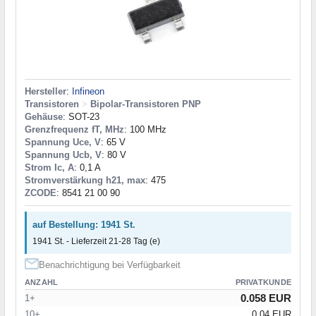
Hersteller
:
Infineon
Transistoren
>
Bipolar-Transistoren PNP
Gehäuse
: SOT-23
Grenzfrequenz fT, MHz
: 100 MHz
Spannung Uce, V
: 65 V
Spannung Ucb, V
: 80 V
Strom Ic, A
: 0,1 A
Stromverstärkung h21, max
: 475
ZCODE
: 8541 21 00 90
auf Bestellung: 1941 St.
1941 St. - Lieferzeit 21-28 Tag (e)
Benachrichtigung bei Verfügbarkeit
ANZAHL
PRIVATKUNDE
0.058 EUR
1+
10+
0.04 EUR