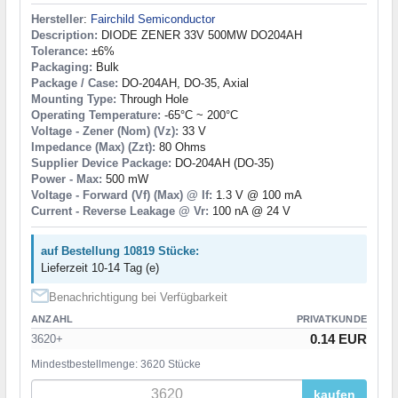
Hersteller
:
Fairchild Semiconductor
Description:
DIODE ZENER 33V 500MW DO204AH
Tolerance:
±6%
Packaging:
Bulk
Package / Case:
DO-204AH, DO-35, Axial
Mounting Type:
Through Hole
Operating Temperature:
-65°C ~ 200°C
Voltage - Zener (Nom) (Vz):
33 V
Impedance (Max) (Zzt):
80 Ohms
Supplier Device Package:
DO-204AH (DO-35)
Power - Max:
500 mW
Voltage - Forward (Vf) (Max) @ If:
1.3 V @ 100 mA
Current - Reverse Leakage @ Vr:
100 nA @ 24 V
auf Bestellung 10819 Stücke:
Lieferzeit 10-14 Tag (e)
Benachrichtigung bei Verfügbarkeit
ANZAHL
PRIVATKUNDE
0.14 EUR
3620+
Mindestbestellmenge: 3620 Stücke
kaufen