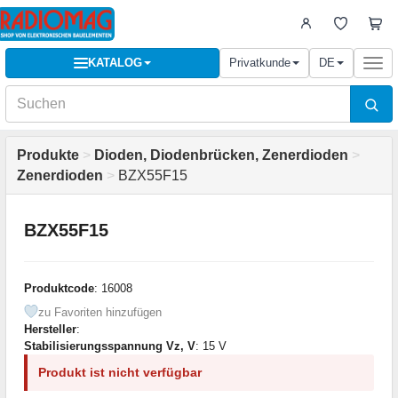
KATALOG
Privatkunde
DE
Togg
navi
Produkte
>
Dioden, Diodenbrücken, Zenerdioden
>
Zenerdioden
>
BZX55F15
BZX55F15
Produktcode
: 16008
zu Favoriten hinzufügen
Hersteller
:
Stabilisierungsspannung Vz, V
: 15 V
Produkt ist nicht verfügbar